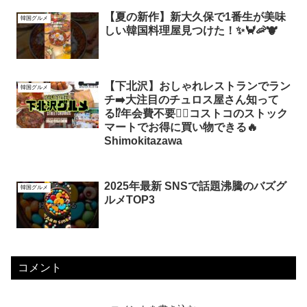
【夏の新作】新大久保で1番生が美味
韓国グルメ
しい韓国料理屋見つけた！✨🦀🦐🐮
【下北沢】おしゃれレストランでラン
韓国グルメ
チ➡️大注目のチュロス屋さん知って
る⁉️年会費不要🙆‍♀️コストコのストック
マートでお得に買い物できる🔥
Shimokitazawa
2025年最新 SNSで話題沸騰のバズグ
韓国グルメ
ルメTOP3
コメント