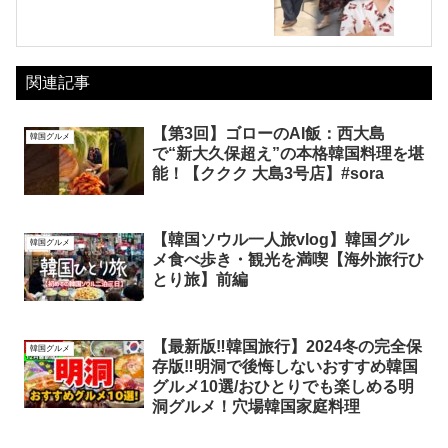
関連記事
【第3回】ゴローのAI飯：西大島
韓国グルメ
で“新大久保超え”の本格韓国料理を堪
能！【ククク 大島3号店】#sora
【韓国ソウル一人旅vlog】韓国グル
韓国グルメ
メ食べ歩き・観光を満喫【海外旅行ひ
とり旅】前編
【最新版‼️韓国旅行】2024冬の完全保
韓国グルメ
存版‼️明洞で後悔しないおすすめ韓国
グルメ10選/おひとりでも楽しめる明
洞グルメ！穴場韓国家庭料理