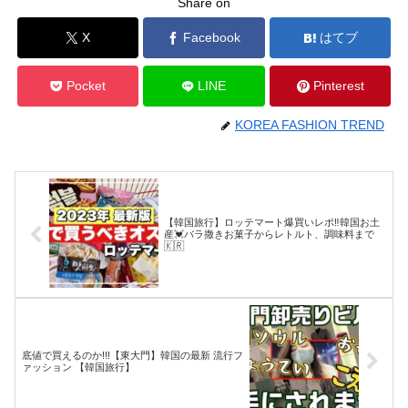
Share on
X
Facebook
はてブ
Pocket
LINE
Pinterest
KOREA FASHION TREND
【韓国旅行】ロッテマート爆買いレポ‼️韓国お土
産💓バラ撒きお菓子からレトルト、調味料まで
🇰🇷
底値で買えるのか!!!【東大門】韓国の最新 流行フ
ァッション 【韓国旅行】