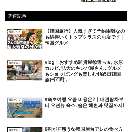
関連記事
【韓国旅行】人気すぎて予約困難なの
韓国グルメ
も納得いくトップクラスのお店です |
韓国グルメ
vlog｜おすすめ雑貨屋⑩選ᯓ★, 水原
韓国グルメ
カルビ, 弘大のキンパ屋さん , グルメ
もショッピングも楽しむ4泊5日韓国
旅行🇰🇷 ҉
#속초여행 요즘 비용은?｜대관람차부
韓国グルメ
터 오션뷰 숙소, 숨은 해변과 맛집까지!
9割が戸惑う💦韓国屋台アレの食べ方
韓国グルメ