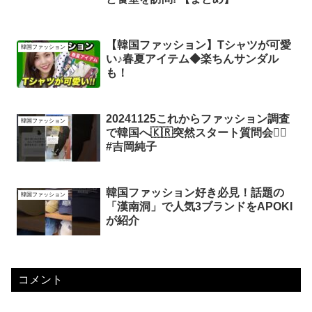
【韓国ファッション】Tシャツが可愛
韓国ファッション
い♪春夏アイテム◆楽ちんサンダル
も！
20241125これからファッション調査
韓国ファッション
で韓国へ🇰🇷突然スタート質問会🙋‍♀️
#吉岡純子
韓国ファッション好き必見！話題の
韓国ファッション
「漢南洞」で人気3ブランドをAPOKI
が紹介
コメント