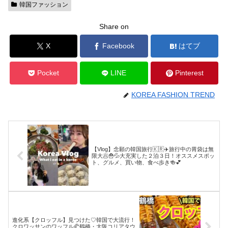
韓国ファッション
Share on
X
Facebook
はてブ
Pocket
LINE
Pinterest
KOREA FASHION TREND
【Vlog】念願の韓国旅行🇰🇷✈️旅行中の胃袋は無
限大🥟🍟💦大充実した２泊３日！オススメスポッ
ト、グルメ、買い物、食べ歩き🍻💕
進化系【クロッフル】見つけた♡韓国で大流行！
クロワッサンのワッフル🥐鶴橋・大阪コリアタウ