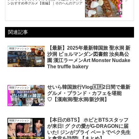
ンおすすめ串グルメ【後編】｜そのへんのアジア
関連記事
【最新】2025年最新韓国旅 聖水洞 新
韓国ファッション
沙洞 ピョルマンダン図書館 汝矣島公
園 漢江ラーメンArt Monster Nudake
The truffle bakery
せいら韓国旅行Vlog🇰🇷2日間で最新
韓国ファッション
グルメ・ブランド・カフェを堪能
♡【漢南洞/聖水洞/新沙洞】
【本日のBTS】 ホビとBTSスタッフ
韓国ファッション
が来日! グ クの愛がG-DRAGONに届
いた! ジンがプライ ベートでペク先生
と食堂を訪問! 【まとめ】