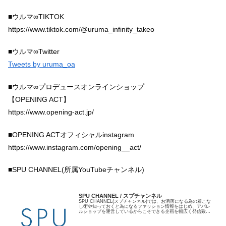
■ウルマ∞TIKTOK
https://www.tiktok.com/@uruma_infinity_takeo
■ウルマ∞Twitter
Tweets by uruma_oa
■ウルマ∞プロデュースオンラインショップ
【OPENING ACT】
https://www.opening-act.jp/
■OPENING ACTオフィシャルinstagram
https://www.instagram.com/opening__act/
■SPU CHANNEL(所属YouTubeチャンネル)
SPU CHANNEL / スプチャンネル
SPU CHANNEL(スプチャンネル)では、お洒落になる為の着こな
し術や知っておくと為になるファッション情報をはじめ、アパレ
ルショップを運営しているからこそできる企画を幅広く発信致し
ます！ ◆お仕事、コラボのお問い合わせはコチラから
kuniya@seethelight.jp