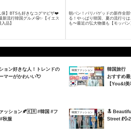
保】BTSも好きなコグマピザ❤️
朝パン！パリバゲッドの新作全部
年最新流行韓国グルメ🤤✨【イエス
る！やっぱり韓国、夏の流行りは
購入品】
も〜最近の弘大物価も【モッパン
ション好きな人！トレンドの
韓国旅行 
韓国ファッション
ーマーがかわいい💘
おすすめ最
【You&I
ッション🍂🇰🇷 #韓国 #フ
🔝 Beautif
韓国ファッション
#秋服
Street 💃💦