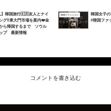
丸】韓国旅行🇰🇷友人とナイ
韓国女子の可
韓国ファッション
ング‼️東大門市場を案内❤️金
#韓国ファ
港から帰国するまで ソウル
ップ 最新情報
コメントを書き込む