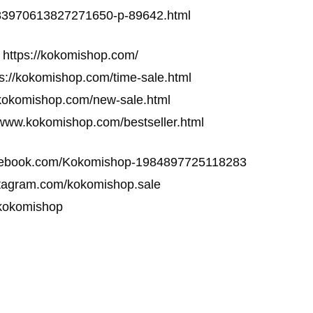
783970613827271650-p-89642.html
://kokomishop.com/
kokomishop.com/time-sale.html
komishop.com/new-sale.html
okomishop.com/bestseller.html
cebook.com/Kokomishop-1984897725118283
tagram.com/kokomishop.sale
/kokomishop