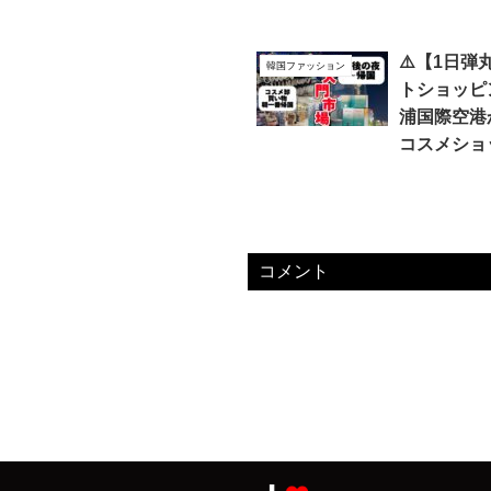
⚠️【1日弾
韓国ファッション
トショッピ
浦国際空
コスメショ
コメント