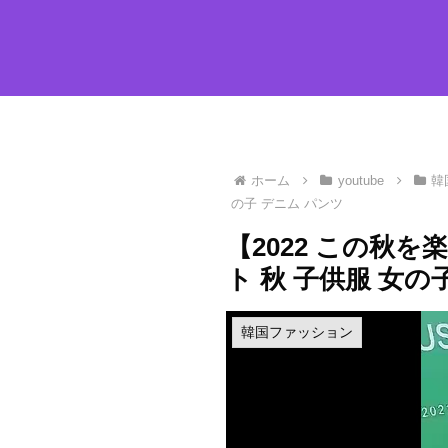
ホーム
youtube
韓
の子 デニム パンツ
【2022 この秋を
ト 秋 子供服 女の
韓国ファッション