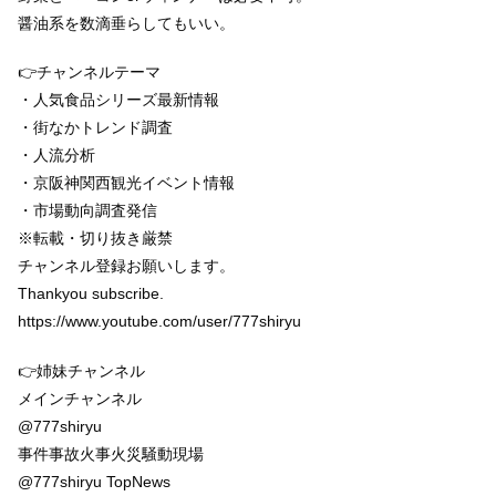
醤油系を数滴垂らしてもいい。
👉チャンネルテーマ
・人気食品シリーズ最新情報
・街なかトレンド調査
・人流分析
・京阪神関西観光イベント情報
・市場動向調査発信
※転載・切り抜き厳禁
チャンネル登録お願いします。
Thankyou subscribe.
https://www.youtube.com/user/777shiryu
👉姉妹チャンネル
メインチャンネル
@777shiryu
事件事故火事火災騒動現場
@777shiryu TopNews