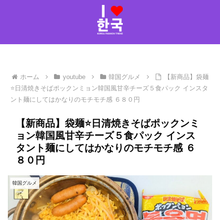
ホーム
youtube
韓国グルメ
【新商品】袋麺
⭐日清焼きそばポックンミョン韓国風甘辛チーズ５食パック インスタ
ント麺にしてはかなりのモチモチ感 ６８０円
【新商品】袋麺⭐日清焼きそばポックンミ
ョン韓国風甘辛チーズ５食パック インス
タント麺にしてはかなりのモチモチ感 ６
８０円
韓国グルメ