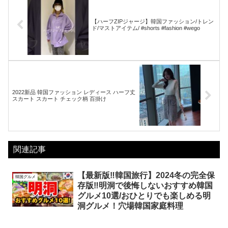
【ハーフZIPジャージ】韓国ファッション/トレン
ド/マストアイテム/ #shorts #fashion #wego
2022新品 韓国ファッション レディース ハーフ丈
スカート スカート チェック柄 百掛け
関連記事
【最新版‼️韓国旅行】2024冬の完全保
韓国グルメ
存版‼️明洞で後悔しないおすすめ韓国
グルメ10選/おひとりでも楽しめる明
洞グルメ！穴場韓国家庭料理