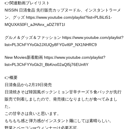
👉関連動画プレイリスト
NISSIN 日清食品 先行販売カップヌードル、インスタントラーメ
ン、グッズ https://www.youtube.com/playlist?list=PL8iLt51-
MQUXAS0FI_aJHAnx_aDZ78T1I
グルメ＆グッズ＆ファッション https://www.youtube.com/playlist?
list=PL3ChFYYoGk2JXUQy8FYGvI6P_NX1NHRC9
New Movies新着動画 https://www.youtube.com/playlist?
list=PL3ChFYYoGk2I_BbKno02aQl5j76EUnftY
👉概要
日清食品から2月19日発売
日清焼きそば韓国風ポックンミョン甘辛チーズ５食パックが先行
販売で到着しましたので、発売後になりましたが食べてみまし
た。
この甘辛さは良いと思います。
もちもち感と弾力感がインスタント麺にしては素晴らしい。
野菜とベーコンorウィンナーは必要不可。