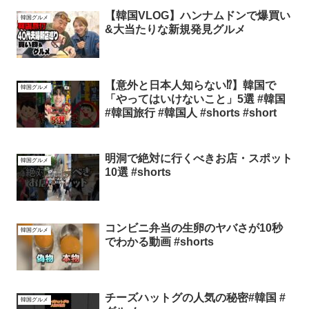
【韓国VLOG】ハンナムドンで爆買い
韓国グルメ
&大当たりな新規発見グルメ
【意外と日本人知らない⁉️】韓国で
韓国グルメ
「やってはいけないこと」5選 #韓国
#韓国旅行 #韓国人 #shorts #short
明洞で絶対に行くべきお店・スポット
韓国グルメ
10選 #shorts
コンビニ弁当の生卵のヤバさが10秒
韓国グルメ
でわかる動画 #shorts
チーズハットグの人気の秘密#韓国 #
韓国グルメ