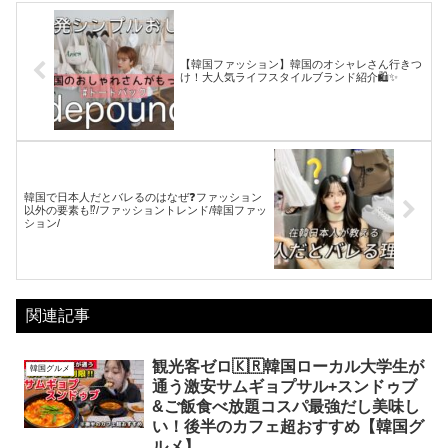
【韓国ファッション】韓国のオシャレさん行きつ
け！大人気ライフスタイルブランド紹介🛍✨
韓国で日本人だとバレるのはなぜ❓ファッション
以外の要素も⁉️/ファッショントレンド/韓国ファッ
ション/
関連記事
観光客ゼロ🇰🇷韓国ローカル大学生が
韓国グルメ
通う激安サムギョプサル+スンドゥブ
&ご飯食べ放題コスパ最強だし美味し
い！後半のカフェ超おすすめ【韓国グ
ルメ】