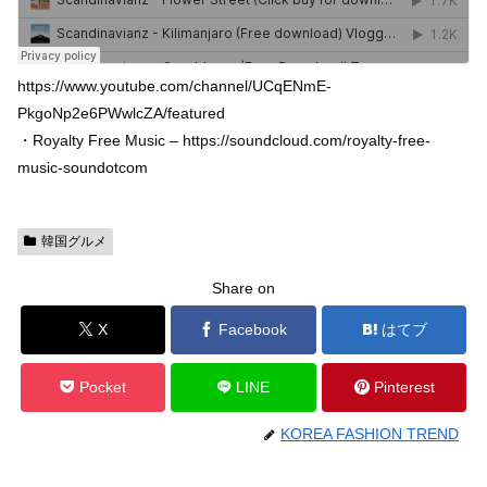
https://www.youtube.com/channel/UCqENmE-
PkgoNp2e6PWwlcZA/featured
・Royalty Free Music – https://soundcloud.com/royalty-free-
music-soundotcom
韓国グルメ
Share on
X
Facebook
はてブ
Pocket
LINE
Pinterest
KOREA FASHION TREND