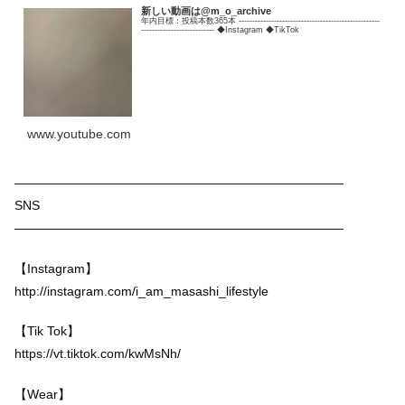
新しい動画は@m_o_archive
年内目標：投稿本数365本 ----------------------------------------------------
--------------------------- ◆Instagram ◆TikTok
www.youtube.com
——————————————————————————
SNS
——————————————————————————
【Instagram】
http://instagram.com/i_am_masashi_lifestyle
【Tik Tok】
https://vt.tiktok.com/kwMsNh/
【Wear】