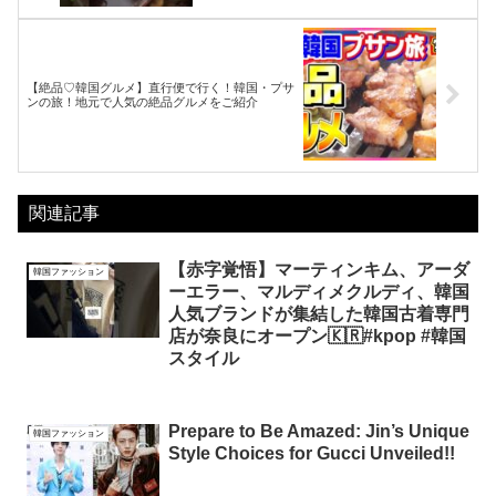
【絶品♡韓国グルメ】直行便で行く！韓国・プサ
ンの旅！地元で人気の絶品グルメをご紹介
関連記事
【赤字覚悟】マーティンキム、アーダ
韓国ファッション
ーエラー、マルディメクルディ、韓国
人気ブランドが集結した韓国古着専門
店が奈良にオープン🇰🇷#kpop #韓国
スタイル
Prepare to Be Amazed: Jin’s Unique
韓国ファッション
Style Choices for Gucci Unveiled!!