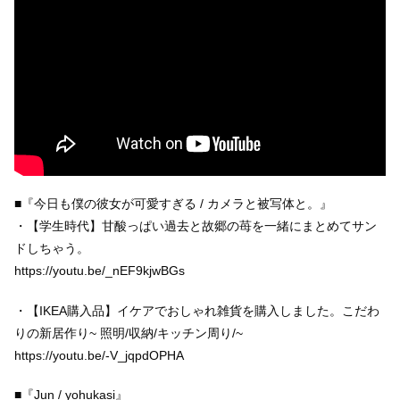
■『今日も僕の彼女が可愛すぎる / カメラと被写体と。』
・【学生時代】甘酸っぱい過去と故郷の苺を一緒にまとめてサン
ドしちゃう。
https://youtu.be/_nEF9kjwBGs
・【IKEA購入品】イケアでおしゃれ雑貨を購入しました。こだわ
りの新居作り~ 照明/収納/キッチン周り/~
https://youtu.be/-V_jqpdOPHA
■『Jun / yohukasi』