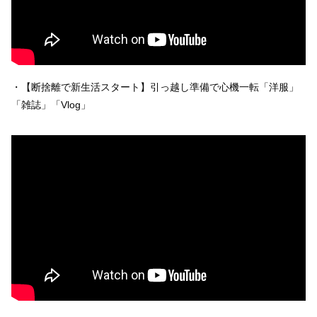
・【断捨離で新生活スタート】引っ越し準備で心機一転「洋服」
「雑誌」「Vlog」