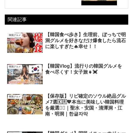
関連記事
【韓国食べ歩き】生理前、ぼっちで明
韓国グルメ
洞グルメを好きなだけ爆食したら流石
に楽しすぎた🔥幸せ！！
【韓国Vlog】流行りの韓国グルメを
韓国グルメ
食べ尽くす！女子旅👧💓
【保存版】リピ確定のソウル絶品グル
韓国グルメ
メ7選🇰🇷💖本当に美味しい韓国料理
を厳選❤️‍🔥｜聖水・安国・清潭洞・江
南・明洞｜한글자막