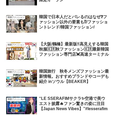
韓国で日本人だとバレるのはなぜ❓フ
韓国ファッション
ァッション以外の要素も⁉️/ファッショ
ントレンド/韓国ファッション/
【大阪/鶴橋】最新版‼️高見えする韓国
韓国ファッション
秋服🇰🇷秋ファッション🇰🇷最新韓国
ファッション専門店💓高速ターミナル
韓国旅行 秋冬メンズファッション最
韓国ファッション
新情報。おすすめブランドやコーデも
紹介 inソウル【BEAKER】
“LE SSERAFIMサクラ✨空港で美ウ
韓国ファッション
エスト披露🔥ファン驚きの姿に注目
【Japan News Vibes】”#lesserafim