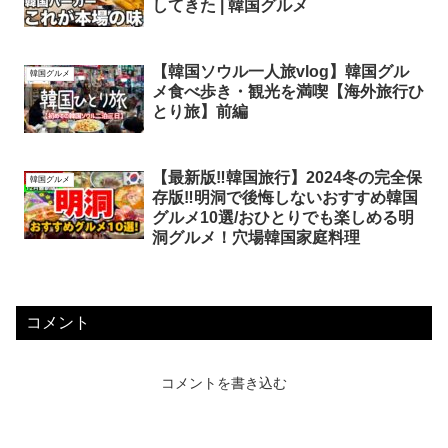
してきた | 韓国グルメ
【韓国ソウル一人旅vlog】韓国グル
韓国グルメ
メ食べ歩き・観光を満喫【海外旅行ひ
とり旅】前編
【最新版‼️韓国旅行】2024冬の完全保
韓国グルメ
存版‼️明洞で後悔しないおすすめ韓国
グルメ10選/おひとりでも楽しめる明
洞グルメ！穴場韓国家庭料理
コメント
コメントを書き込む