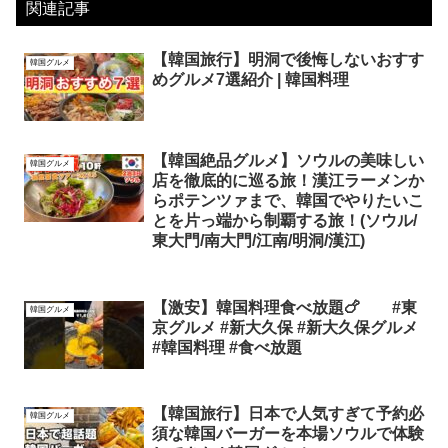
関連記事
【韓国旅行】明洞で後悔しないおすす
韓国グルメ
めグルメ7選紹介 | 韓国料理
【韓国絶品グルメ】ソウルの美味しい
韓国グルメ
店を徹底的に巡る旅！漢江ラーメンか
らポテンツァまで、韓国でやりたいこ
とを片っ端から制覇する旅！(ソウル/
東大門/南大門/江南/明洞/漢江)
【激安】韓国料理食べ放題🍗 #東
韓国グルメ
京グルメ #新大久保 #新大久保グルメ
#韓国料理 #食べ放題
【韓国旅行】日本で人気すぎて予約必
韓国グルメ
須な韓国バーガーを本場ソウルで体験