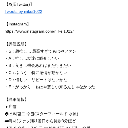
【X(旧Twitter)】
Tweets by niikei1022
【Instagram】
https://www.instagram.com/niikei1022/
【評価説明】
・S：超推し… 最高すぎてもはやファン
・A：推し…友達に紹介したい
・B：良き…機会あればまた行きたい
・C：ふつう…特に感情が動かない
・D：惜しい…リピートはないかな
・E：がっかり…もはや悲しい来るんじゃなかった
【詳細情報】
▼店舗
🏠스타필드 수원(スターフィールド 水原)
🚃화서(ファソ)駅1番口から徒歩3分ほど