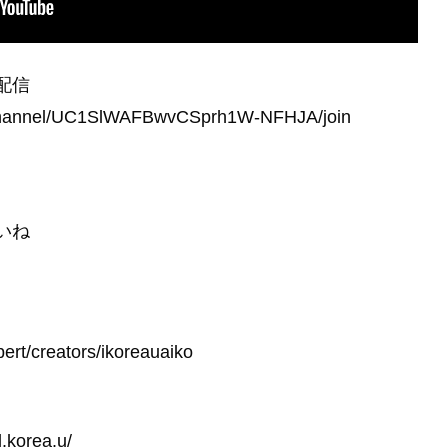
配信
/channel/UC1SlWAFBwvCSprh1W-NFHJA/join
いね
pert/creators/ikoreauaiko
.korea.u/