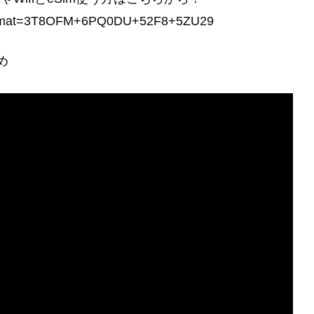
jp?a8mat=3T8OFM+6PQ0DU+52F8+5ZU29
め