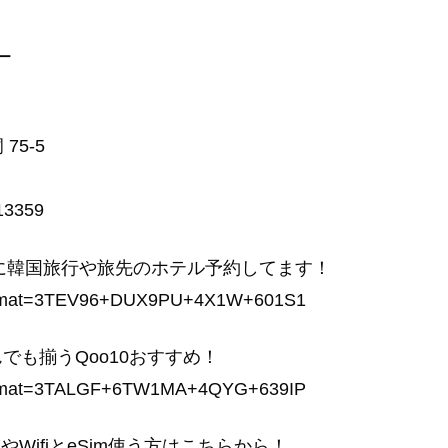
ー
75-5
/13359
でお得に韓国旅行や旅先のホテル予約してます！
jp?a8mat=3TEV96+DUX9PU+4X1W+601S1
でも揃うQoo10おすすめ！
jp?a8mat=3TALGF+6TW1MA+4QYG+639IP
やWifiとeSim使う方はこちらから！