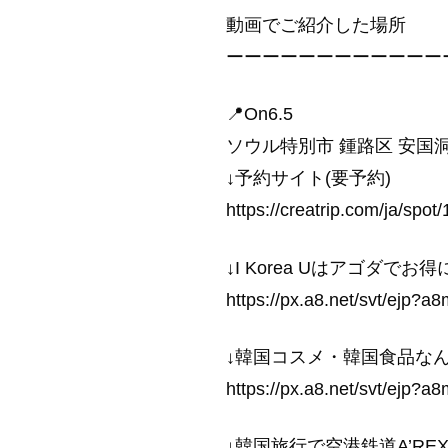
動画でご紹介した場所
ーーーーーーーーーーーー
📍On6.5
ソウル特別市 鍾路区 安国洞 
↓予約サイト(要予約)
https://creatrip.com/ja/spot
↓I Korea Uはアゴダ
https://px.a8.net/svt/e
↓韓国コスメ・韓国食品なん
https://px.a8.net/svt/e
↓韓国旅行で空港鉄道A’REX