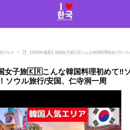
国グルメ
【2024年最新】韓国女子旅🇰🇷こんな韓国料理初めて‼️
韓国女子旅🇰🇷こんな韓国料理初めて‼
！ソウル旅行/安国、仁寺洞一周