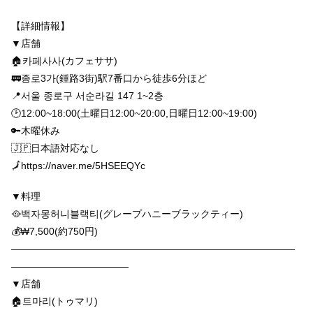
【詳細情報】
▼店舗
🏠카페사사(カフェササ)
🚃종로3가(鍾路3街)駅7番口から徒歩6分ほど
📍서울 종로구 서순라길 147 1~2층
🕑12:00~18:00(土曜日12:00~20:00,日曜日12:00~19:00)
🔑木曜休み
🇯🇵日本語対応なし
🗾https://naver.me/5HSEEQYc
▼料理
🥘백자몽허니블랙티(グレープハニーブラックティー)
💰₩7,500(約750円)
—————————————————————————————
————————————
▼店舗
🏠트마리(トゥマリ)