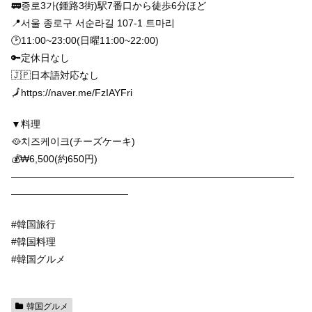
🚃종로3가(鍾路3街)駅7番口から徒歩6分ほど
📍서울 종로구 서순라길 107-1 트마리
🕑11:00~23:00(日曜11:00~22:00)
🔑定休日なし
🇯🇵日本語対応なし
🗾https://naver.me/FzIAYFri
▼料理
🥘치즈케이크(チーズケーキ)
💰₩6,500(約650円)
—————————————————————————————
————————————
#韓国旅行
#韓国料理
#韓国グルメ
韓国グルメ