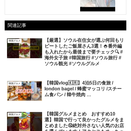
関連記事
【厳選】ソウル在住女が選ぶ何回もリ
韓国グルメ
ピートしたご飯屋さん3選！🍚番外編
も入れたから最後まで要チェック🔍 #
海外女子旅 #韓国旅行 #ソウル旅行 #
ソウル観光 #ソウルグルメ
【韓国vlog🇰🇷】4泊5日の食旅 /
韓国グルメ
london bagel / 蜂蜜マッコリ /スチー
ム食パン / 韓牛焼肉 …
【韓国グルメまとめ おすすめ10
韓国グルメ
選】韓国で行って良かったグルメをま
とめました🤤絶対外さない人気のお店