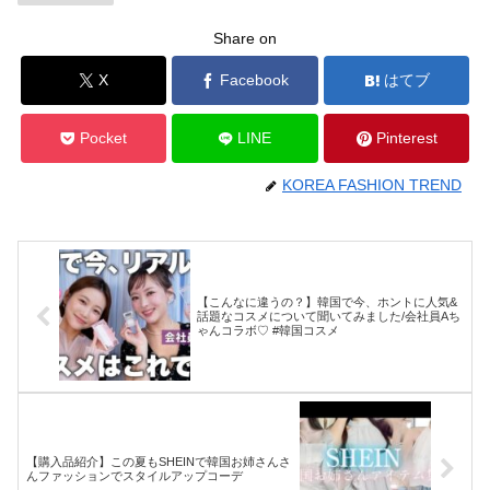
Share on
X
Facebook
はてブ
Pocket
LINE
Pinterest
KOREA FASHION TREND
【こんなに違うの？】韓国で今、ホントに人気&
話題なコスメについて聞いてみました/会社員Aち
ゃんコラボ♡ #韓国コスメ
【購入品紹介】この夏もSHEINで韓国お姉さんさ
んファッションでスタイルアップコーデ