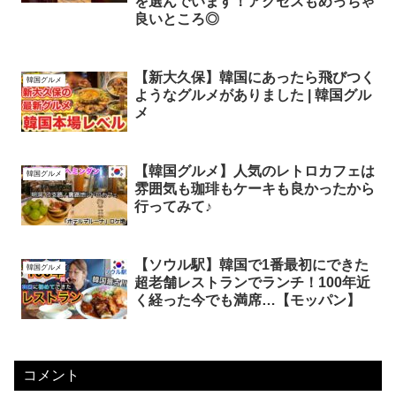
を選んでいます！アクセスもめっちゃ
良いところ◎
【新大久保】韓国にあったら飛びつく
韓国グルメ
ようなグルメがありました | 韓国グル
メ
【韓国グルメ】人気のレトロカフェは
韓国グルメ
雰囲気も珈琲もケーキも良かったから
行ってみて♪
【ソウル駅】韓国で1番最初にできた
韓国グルメ
超老舗レストランでランチ！100年近
く経った今でも満席…【モッパン】
コメント