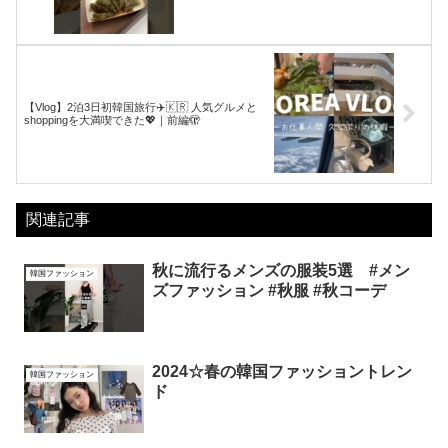
【Vlog】2泊3日初韓国旅行✈️🇰🇷 人気グルメと
shoppingを大満喫できた💖｜前編🫣
関連記事
秋に流行るメンズの服装5選 #メン
韓国ファッション
ズファッション #秋服 #秋コーデ
2024☆春の韓国ファッショントレン
韓国ファッション
ド