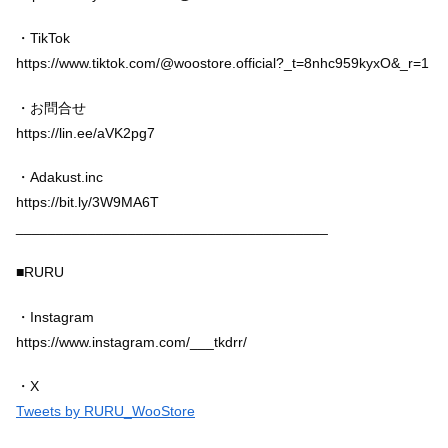
・TikTok
https://www.tiktok.com/@woostore.official?_t=8nhc959kyxO&_r=1
・お問合せ
https://lin.ee/aVK2pg7
・Adakust.inc
https://bit.ly/3W9MA6T
_______________________________________
■RURU
・Instagram
https://www.instagram.com/___tkdrr/
・X
Tweets by RURU_WooStore