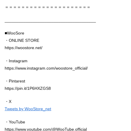
＝＝＝＝＝＝＝＝＝＝＝＝＝＝＝＝＝＝＝＝＝
_______________________________________
■WooSore
・ONLINE STORE
https://woostore.net/
・Instagram
https://www.instagram.com/woostore_official/
・Pintarest
https://pin.it/1P6HXZGS8
・X
Tweets by WooStore_net
・YouTube
https://www.youtube.com/@WooTube.official