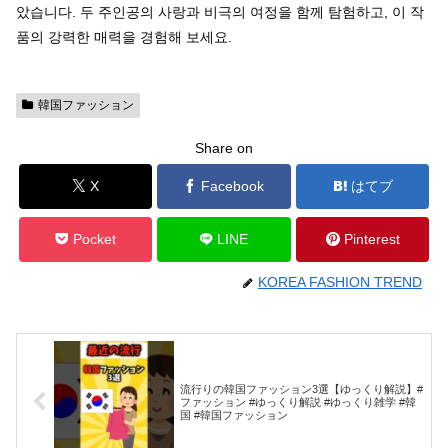
았습니다. 두 주인공의 사랑과 비극의 여정을 함께 탐험하고, 이 작
품의 강력한 매력을 경험해 보세요.
韓国ファッション
Share on
X
Facebook
はてブ
Pocket
LINE
Pinterest
KOREA FASHION TREND
流行りの韓国ファッション3選【ゆっくり解説】#
ファッション #ゆっくり解説 #ゆっくり雑学 #韓
国 #韓国ファッション