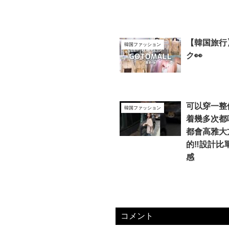
【韓国旅行
韓国ファッション
ク👀
可以穿一整
韓国ファッション
着幾多次都
都會高雅大
的‼️設計比單
感
コメント