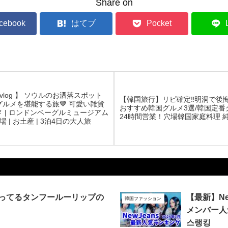
Share on
cebook
はてブ
Pocket
 vlog 】 ソウルのお洒落スポット
【韓国旅行】リピ確定‼️明洞で後
グルメを堪能する旅🤎 可愛い雑貨
おすすめ韓国グルメ3選/韓国定番
 | ロンドンベーグルミュージアム
24時間営業！穴場韓国家庭料理 
場 | お土産 | 3泊4日の大人旅
ってるタンフールーリップの
【最新】N
韓国ファッション
メンバー人
스랭킹