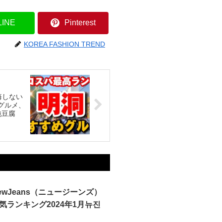
LINE
Pinterest
KOREA FASHION TREND
悔しない
グルメ、
純豆腐
ewJeans（ニュージーンズ）
気ランキング2024年1月뉴진