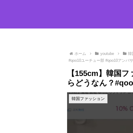
ホーム
youtube
韓
#qoo10ユーチュー部 #qoo10アンバ
【155cm】韓国
らどうなん？#qoo
韓国ファッション