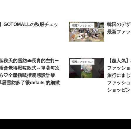
】GOTOMALLの秋服チェッ
韓国のデザ
韓国ファッション
最新ファッシ
個秋天的雪紡💼長青的主打➖
【超人気】
韓国ファッション
唔會覺得厭咗款式～單著每次
ファッショ
方🤍全壓摺嘅摺扇感設計黎
旅行にまじ
層雪紡多了很details 的細緻
ファッション
ショッピン