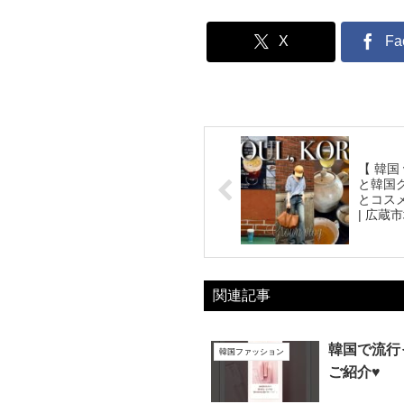
X
Fa
【 韓国
と韓国
とコスメ
| 広蔵市
関連記事
韓国で流行
韓国ファッション
ご紹介♥