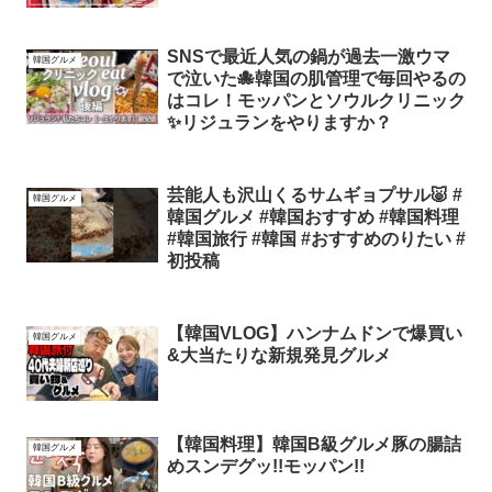
SNSで最近人気の鍋が過去一激ウマ
韓国グルメ
で泣いた🐙韓国の肌管理で毎回やるの
はコレ！モッパンとソウルクリニック
✨リジュランをやりますか？
芸能人も沢山くるサムギョプサル🐷 #
韓国グルメ
韓国グルメ #韓国おすすめ #韓国料理
#韓国旅行 #韓国 #おすすめのりたい #
初投稿
【韓国VLOG】ハンナムドンで爆買い
韓国グルメ
&大当たりな新規発見グルメ
【韓国料理】韓国B級グルメ豚の腸詰
韓国グルメ
めスンデグッ!!モッパン!!