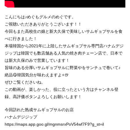
こんにちは♪めぐもグルメのめぐです。
ご視聴いただきありがとうございます！！
今回もまた高校生の娘と新大久保で美味しいサムギョプサルを食
べに行きました！
本場韓国から2021年に上陸したサムギョプサル専門店ハナムデジ
ジップは韓国でも数店舗ある人気の焼き肉チェーン店で、日本で
は新大久保のみで営業しています！
旨味のある分厚いサムギョプサルに野菜やをサンチュで巻いて♪
絶品😋韓国気分が味わえますよ⭐️🍺
ぜひご覧くださいね。
この動画が、楽しかった、役に立ったという方はチャンネル登
録、高評価ボタンよろしくお願いします！
今回訪れた熟成サムギョプサルのお店
ハナムデジジップ
https://maps.app.goo.gl/mgnmsrxPoV54wf7F9?g_st=il