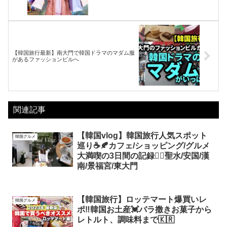
【韓国旅行最新】南大門で韓国ドラマのマダム服
があるファッションビルへ
関連記事
【韓国vlog】韓国旅行人気スポット
韓国グルメ
巡り☕️🍂カフェ/ショッピング/グルメ
大満喫の3日間の記録✍🏻聖水/安国/漢
南/景福宮/東大門
【韓国旅行】ロッテマート爆買いレ
韓国グルメ
ポ‼️韓国お土産💓バラ撒きお菓子から
レトルト、調味料まで🇰🇷