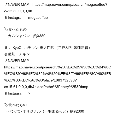
📍NAVER MAP https://map.naver.com/p/search/megacoffee?
c=12.36,0,0,0,dh
📱Instagram megacoffee
🏷食べたもの
・カムジャパン 約¥380
６． KyoChonチキン 東大門店（교촌치킨 동대문점）
🍚種別 チキン
📍NAVER MAP
https://map.naver.com/p/search/%20%EA%B5%90%EC%B4%8C
%EC%B9%98%ED%82%A8%20%EB%8F%99%EB%8C%80%EB
%AC%B8%EC%A0%90/place/1983732593?
c=15.61,0,0,0,dh&placePath=%3Fentry%253Dbmp
📱Instagram ×
🏷食べたもの
・バンバンオリジナル（一羽まるっと）約¥2300