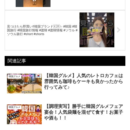
見つけたら即買い‼️韓国ブランド🇰🇷✨ #韓国 #韓
国旅行 #韓国旅行情報 #渡韓 #渡韓情報 #ソウル #
ソウル旅行 #short #shorts
関連記事
【韓国グルメ】人気のレトロカフェは
韓国グルメ
雰囲気も珈琲もケーキも良かったから
行ってみて♪
【調理実写】勝手に韓国グルメフェア
韓国グルメ
宴会！人気袋麺を混ぜて食す！お菓子
や酒も！！