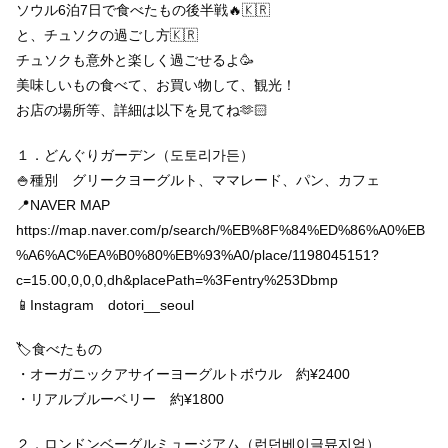
ソウル6泊7日で食べたもの後半戦🔥🇰🇷
と、チュソクの過ごし方🇰🇷
チュソクも意外と楽しく過ごせるよ🥳
美味しいもの食べて、お買い物して、観光！
お店の場所等、詳細は以下を見てね🫶🏻
１．どんぐりガーデン（도토리가든）
🍚種別 グリークヨーグルト、ママレード、パン、カフェ
📍NAVER MAP
https://map.naver.com/p/search/%EB%8F%84%ED%86%A0%EB
%A6%AC%EA%B0%80%EB%93%A0/place/1198045151?
c=15.00,0,0,0,dh&placePath=%3Fentry%253Dbmp
📱Instagram dotori__seoul
🏷食べたもの
・オーガニックアサイーヨーグルトボウル 約¥2400
・リアルブルーベリー 約¥1800
２．ロンドンベーグルミュージアム（런던베이글뮤지엄）