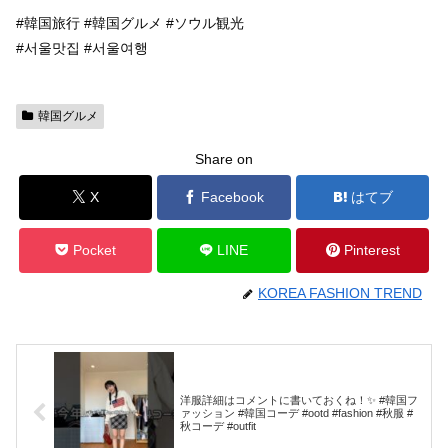
#韓国旅行 #韓国グルメ #ソウル観光
#서울맛집 #서울여행
韓国グルメ
Share on
X
Facebook
はてブ
Pocket
LINE
Pinterest
KOREA FASHION TREND
洋服詳細はコメントに書いておくね！✨ #韓国フ
ァッション #韓国コーデ #ootd #fashion #秋服 #
秋コーデ #outfit