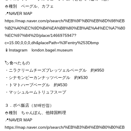
🍚種別 ベーグル、カフェ
📍NAVER MAP
https://map.naver.com/p/search/%EB%9F%B0%EB%8D%98%EB
%B2%A0%EC%9D%B4%EA%B8%80%EB%AE%A4%EC%A7%80
%EC%97%84%20/place/1466975947?
c=15.00,0,0,0,dh&placePath=%3Fentry%253Dbmp
📱Instagram london.bagel.museum
🏷食べたもの
・ニラクリームチーズプレッツェルベーグル 約¥950
・シナモンピーカンナッツベーグル 約¥530
・トマトハーブベーグル 約¥530
・マッシュルームトリュフスープ
３．ポベ飯店（보배반점）
🍚種別 ちゃんぽん、他韓国料理
📍NAVER MAP
https://map.naver.com/p/search/%EB%B3%B4%EB%B0%B0%EB