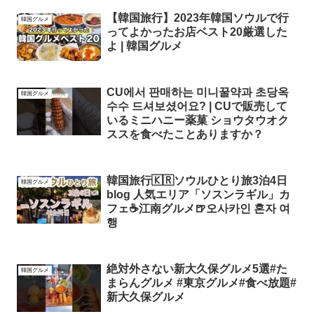
【韓国旅行】2023年韓国ソウルで行
韓国グルメ
ってよかったお店ベスト20厳選した
よ | 韓国グルメ
CU에서 판매하는 미니꿀약과 초당옥
韓国グルメ
수수 드셔보셨어요? | CUで販売して
いるミニハニー薬菓 ショウタウオク
ススを食べたことありますか？
韓国旅行🇰🇷ソウルひとり旅3泊4日
韓国グルメ
blog 人気エリア「ソスンラギル」カ
フェ☕️江南グルメ🍺오사카인 혼자 여
행
絶対外さない新大久保グルメ5選#た
韓国グルメ
まらんグルメ #東京グルメ#食べ放題#
新大久保グルメ