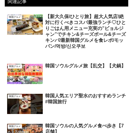
関連記事
【新大久保/ひとり旅】超大人気店!絶
韓国グルメ
対に行くべきコスパ最強ランチ♡ひと
りごはん用メニュー充実の”ビョルジ
ャン”でチキン&チーズボール&チーズ
キンパ/最新韓国グルメを食レポ/モッ
パン/먹방/신오쿠보
韓国ソウルグルメ旅【乱交】【犬鍋】
韓国グルメ
韓国人気エリア聖水のおすすめランチ
韓国グルメ
#韓国旅行
韓国ソウルの人気グルメ食べ歩き【7
韓国グルメ
店舗】