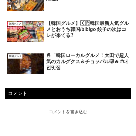
【韓国グルメ】🇰🇷韓国最新人気グル
韓国グルメ
メとおうち韓国/bibigo 餃子の次はコ
レが来てる⁉️
🍜「韓国ローカルグルメ！大田で超人
韓国グルメ
気のカルグクス＆チョッパル🐷🔥 #대
전맛집
コメント
コメントを書き込む