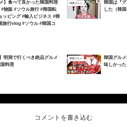
メ】食べて良かった韓国料理
韓国は『グ
韓国グルメ
渡韓 #物販 #ソウル旅行 #韓国転
した（韓国
ョッピング #輸入ビジネス #韓
国旅行vlog #ソウル #韓国コ
】明洞で行くべき絶品グルメ
韓国グルメ
韓国グルメ
 韓国料理
味しかった
コメントを書き込む