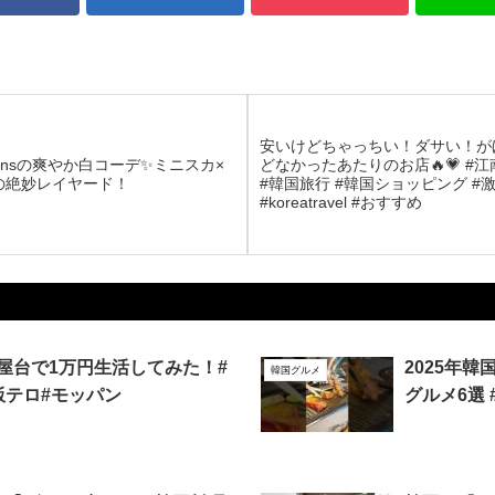
安いけどちゃっちい！ダサい！が
eansの爽やか白コーデ✨ミニスカ×
どなかったあたりのお店🔥💗 #
の絶妙レイヤード！
#韓国旅行 #韓国ショッピング #
#koreatravel #おすすめ
屋台で1万円生活してみた！#
2025年
韓国グルメ
飯テロ#モッパン
グルメ6選