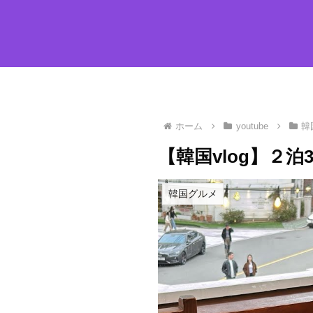
ホーム
youtube
韓
【韓国vlog】２泊
韓国グルメ