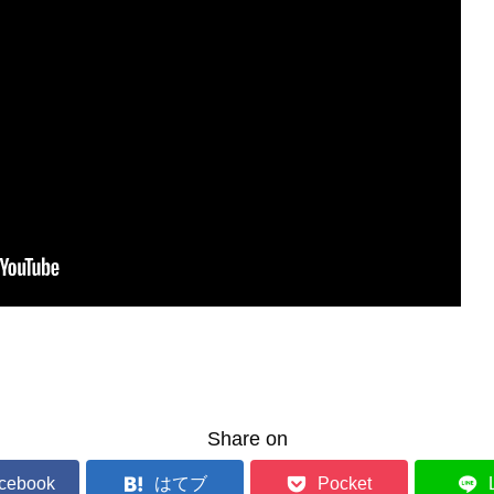
Share on
cebook
はてブ
Pocket