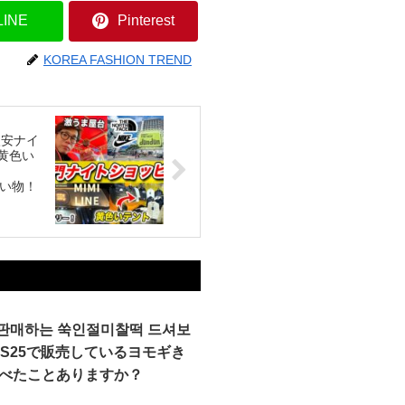
LINE
Pinterest
KOREA FASHION TREND
激安ナイ
、黄色い
、
買い物！
 판매하는 쑥인절미찰떡 드셔보
 GS25で販売しているヨモギき
べたことありますか？