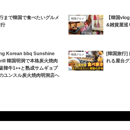
行まで韓国で食べたいグルメ
【韓国vlo
韓国グルメ
旅行
&雑貨屋巡
g Korean bbq Sunshine
[韓国旅行]
韓国グルメ
l Grill 韓国明洞で本格炭火焼肉
れる屋台グ
級韓牛1++と熟成サムギョプ
のユンスル炭火焼肉明洞店へ