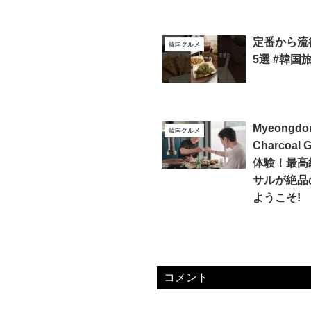
定番から流
韓国グルメ
5選 #韓国
Myeongdon
韓国グルメ
Charcoa
体験！最高
サルが絶品
ようこそ!
コメント