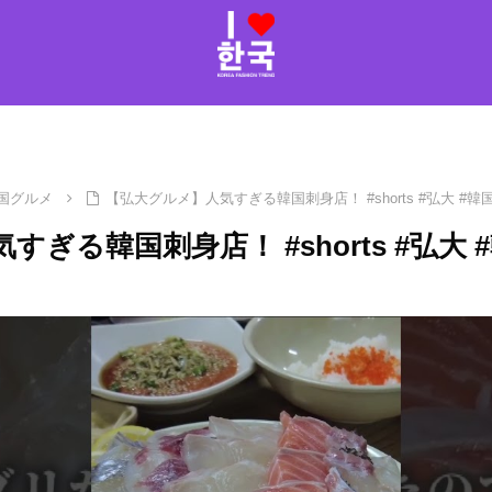
国グルメ
【弘大グルメ】人気すぎる韓国刺身店！ #shorts #弘大 #韓
ぎる韓国刺身店！ #shorts #弘大 