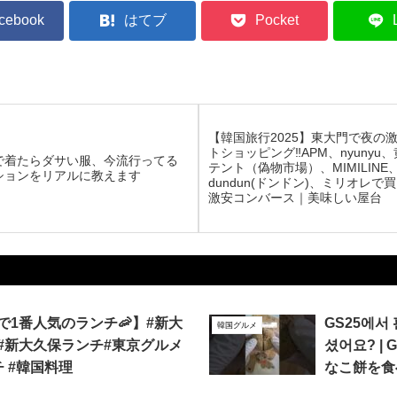
cebook
はてブ
Pocket
【韓国旅行2025】東大門で夜の
トショッピング‼️APM、nyunyu
゙着たらダサい服、今流行ってる
テント（偽物市場）、MIMILINE
ションをリアルに教えます
dundun(ドンドン)、ミリオレで
激安コンバース｜美味しい屋台
で1番人気のランチ🦐】#新大
GS25에서
韓国グルメ
#新大久保ランチ#東京グルメ
셨어요? |
 #韓国料理
なこ餅を食