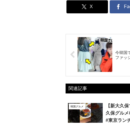
X
Fa
今韓国て
ファッ
関連記事
【新大久保
韓国グルメ
久保グルメ
#東京ランチ