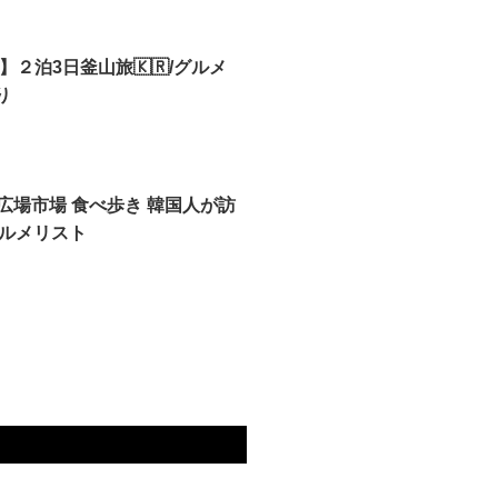
g】２泊3日釜山旅🇰🇷/グルメ
り
 広場市場 食べ歩き 韓国人が訪
ルメリスト