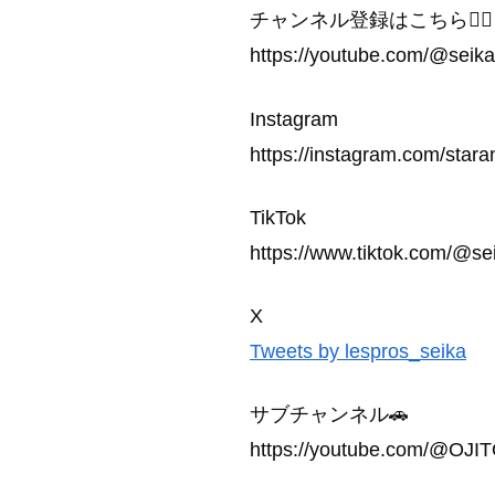
チャンネル登録はこちら💁‍♀️
https://youtube.com/@se
Instagram
https://instagram.com/sta
TikTok
https://www.tiktok.com/@s
X
Tweets by lespros_seika
サブチャンネル🚗
https://youtube.com/@OJ