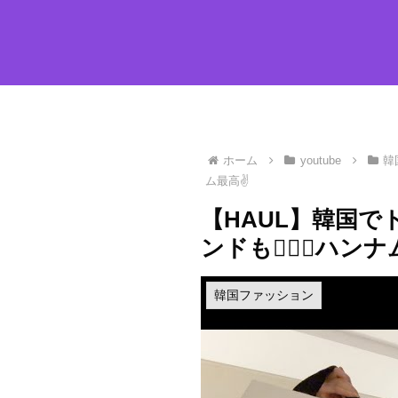
ホーム
youtube
韓
ム最高✌️
【HAUL】韓国で
ンドも🙋‍♀️✨ハンナ
韓国ファッション