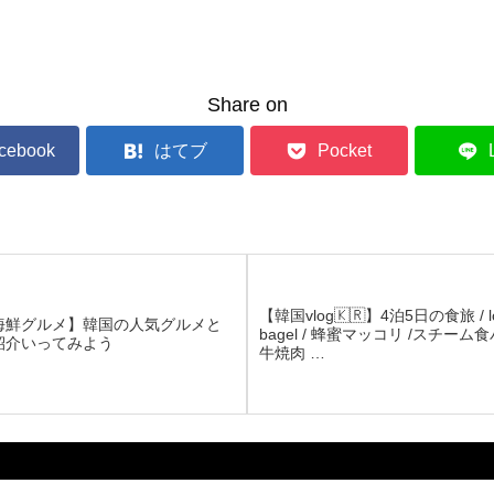
Share on
cebook
はてブ
Pocket
【韓国vlog🇰🇷】4泊5日の食旅 / l
海鮮グルメ】韓国の人気グルメと
bagel / 蜂蜜マッコリ /スチーム食
紹介いってみよう
牛焼肉 …