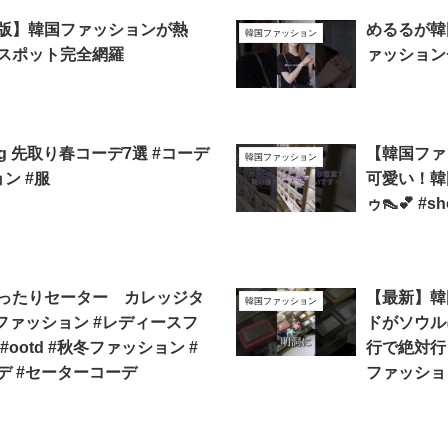
版】韓国ファッションが熱
めるるが韓
韓国ファッション
スポット完全網羅
ァッション
5kg 先取り春コーデ7選 #コーデ
【韓国ファ
韓国ファッション
ン #服
可愛い！韓
ゥ👠💕 #sh
ったりセーター カレッジタ
【最新】韓
韓国ファッション
国ファッション #レディースフ
ドがソウル
#ootd #秋冬ファッション #
行で絶対行
デ #セーターコーデ
ファッション