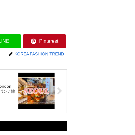
LINE
Pinterest
KOREA FASHION TREND
ondon
パン / 韓