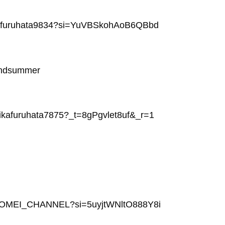
ikafuruhata9834?si=YuVBSkohAoB6QBbd
randsummer
eikafuruhata7875?_t=8gPgvlet8uf&_r=1
ITOMEI_CHANNEL?si=5uyjtWNltO888Y8i