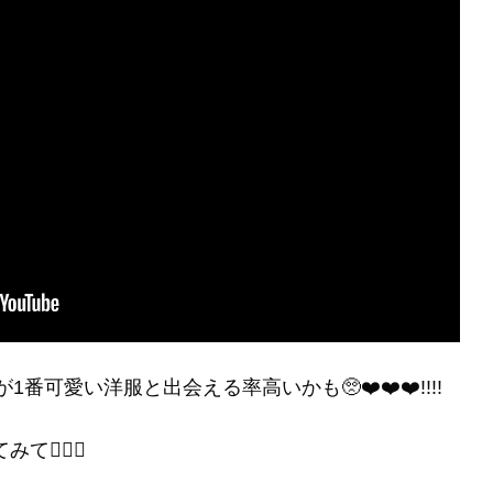
番可愛い洋服と出会える率高いかも🥺❤️❤️❤️!!!!
🙋‍♀️✨