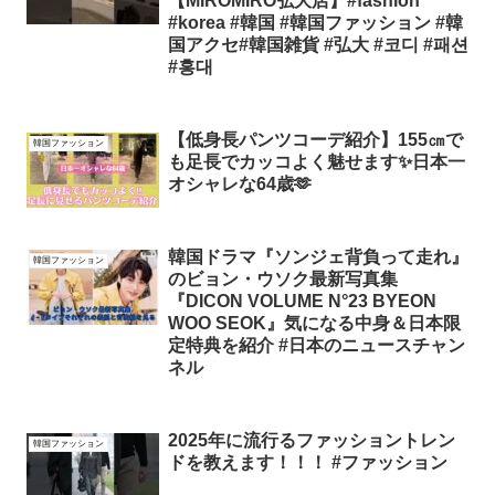
【MIROMIRO弘大店】#fashion
#korea #韓国 #韓国ファッション #韓
国アクセ#韓国雑貨 #弘大 #코디 #패션
#홍대
【低身長パンツコーデ紹介】155㎝で
韓国ファッション
も足長でカッコよく魅せます✨日本一
オシャレな64歳🫶
韓国ドラマ『ソンジェ背負って走れ』
韓国ファッション
のビョン・ウソク最新写真集
『DICON VOLUME N°23 BYEON
WOO SEOK』気になる中身＆日本限
定特典を紹介 #日本のニュースチャン
ネル
2025年に流行るファッショントレン
韓国ファッション
ドを教えます！！！ #ファッション