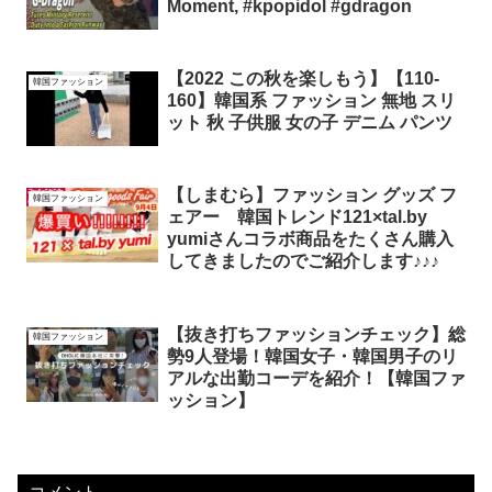
Moment, #kpopidol #gdragon
【2022 この秋を楽しもう】【110-
韓国ファッション
160】韓国系 ファッション 無地 スリ
ット 秋 子供服 女の子 デニム パンツ
【しまむら】ファッション グッズ フ
韓国ファッション
ェアー 韓国トレンド121×tal.by
yumiさんコラボ商品をたくさん購入
してきましたのでご紹介します♪♪♪
【抜き打ちファッションチェック】総
韓国ファッション
勢9人登場！韓国女子・韓国男子のリ
アルな出勤コーデを紹介！【韓国ファ
ッション】