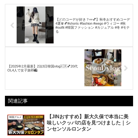
【どのコーデが好き？👀💕】秋冬おすすめコーデ
4選🧣🍂#shorts #fashion #wego #ウィゴー #秋
#outfit #韓国ファッション #カジュアル #冬 #モテ
る
【2025年2月最新】2泊3日韓国vlog🇰🇷💕20代
OL4人で女子旅🧸🛍️
関連記事
【JINおすすめ】新大久保で本当に美
韓国グルメ
味しいクッパの店を見つけました｜シ
ンセンソルロンタン