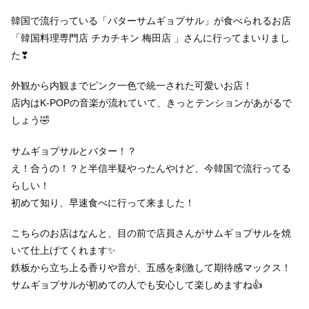
韓国で流行っている「バターサムギョプサル」が食べられるお店
「韓国料理専門店 チカチキン 梅田店 」さんに行ってまいりまし
た❣
外観から内観までピンク一色で統一された可愛いお店！
店内はK-POPの音楽が流れていて、きっとテンションがあがるで
しょう🤣
サムギョプサルとバター！？
え！合うの！？と半信半疑やったんやけど、今韓国で流行ってる
らしい！
初めて知り、早速食べに行って来ました！
こちらのお店はなんと、目の前で店員さんがサムギョプサルを焼
いて仕上げてくれます✨
鉄板から立ち上る香りや音が、五感を刺激して期待感マックス！
サムギョプサルが初めての人でも安心して楽しめますね👍