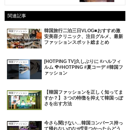
関連記事
韓国旅行二泊三日VLOG■おすすめ激
韓国ファッション
安美容クリニック、注目グルメ、最新
ファッションスポット総まとめ
[HOTPING TV]久しぶりに #ハルフィ
韓国ファッション
ルム 🌹#HOTPING #夏コーデ #韓国フ
ァッション
【韓国ファッションを正しく知ってま
韓国ファッション
すか？】３つの特徴を抑えて韓国っぽ
さを出す方法
今さら聞けない…韓国コンバース持っ
韓国ファッション
て帰れないのなぜ⁉️見つかったらどう