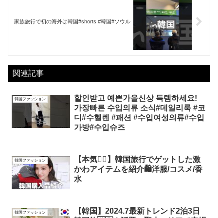
家族旅行で初の海外は韓国#shorts #韓国#ソウル
関連記事
할인받고 예쁜가을신상 득템하세요!
韓国ファッション
가장빠른 수입의류 소식#데일리룩 #코
디#수헬렌 #패션 #수입여성의류#수입
가방#수입슈즈
【本気❤️‍🔥】韓国旅行でゲットした激
韓国ファッション
かわアイテムを紹介🛍️洋服/コスメ/香
水
【韓国】2024.7最新トレンド2泊3日
韓国ファッション