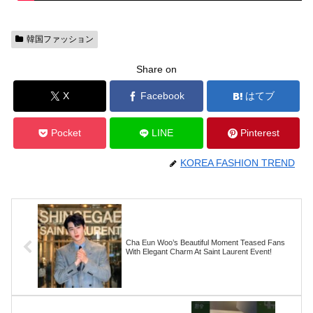
韓国ファッション
Share on
X
Facebook
はてブ
Pocket
LINE
Pinterest
KOREA FASHION TREND
Cha Eun Woo’s Beautiful Moment Teased Fans
With Elegant Charm At Saint Laurent Event!