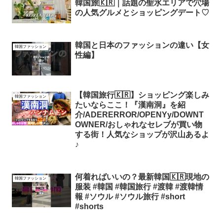
韓国旅🇰🇷｜話題の聖水エリアで穴場
の人気グルメとショッピングデート♡
韓国と日本のファッションの違い【女
韓国ファッション
性編】
【韓国旅行🇰🇷】ショッピング楽しみ
韓国ファッション
たいならここ！『漢南洞』を紹
介/ADERERROR/OPENYy/DOWNT
OWNER/おしゃれなセレブが買い物
する街！人気なショップが沢山あるよ
♪
何着ればいいの？最新韓国🇰🇷現地の
韓国ファッション
服装 #韓国 #韓国旅行 #渡韓 #渡韓情
報 #ソウル #ソウル旅行 #short
#shorts