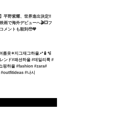
報】平野紫耀、世界進出決定‼️
映画で海外デビューへ🎬💥フ
コメントも殺到🥹💖
름옷✶지그재그하울.•*🧴🫧
レンド#패션하울 #데일리룩 #
핑하울 #fashion #zara#
 #outfitideas #나시