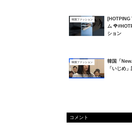
[HOTPIN
韓国ファッション
ム 🌹#HO
ション
韓国「New
韓国ファッション
「いじめ」証
コメント