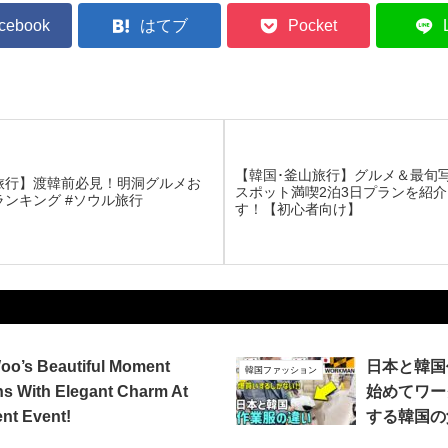
cebook
はてブ
Pocket
【韓国･釜山旅行】グルメ＆最旬
旅行】渡韓前必見！明洞グルメお
スポット満喫2泊3日プランを紹
ランキング #ソウル旅行
す！【初心者向け】
oo’s Beautiful Moment
日本と韓国
韓国ファッション
s With Elegant Charm At
始めてワー
ent Event!
する韓国の