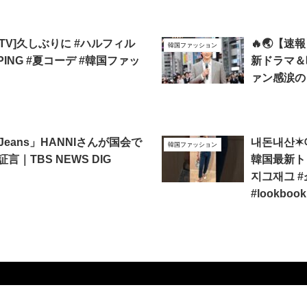
G TV]久しぶりに #ハルフィル
🔥🌏【速
韓国ファッション
TPING #夏コーデ #韓国ファッ
新ドラマ＆
ァン感涙の
Jeans」HANNIさんが国会で
내돈내산✶여
韓国ファッション
言｜TBS NEWS DIG
韓国最新ト
지그재그 #쇼
#lookbook