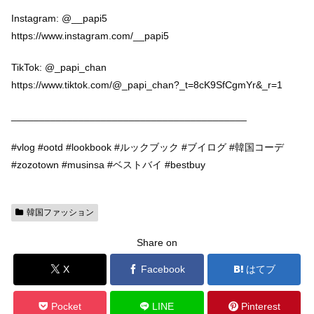
Instagram: @__papi5
https://www.instagram.com/__papi5
TikTok: @_papi_chan
https://www.tiktok.com/@_papi_chan?_t=8cK9SfCgmYr&_r=1
__________________________________________
#vlog #ootd #lookbook #ルックブック #ブイログ #韓国コーデ
#zozotown #musinsa #ベストバイ #bestbuy
韓国ファッション
Share on
X
Facebook
はてブ
Pocket
LINE
Pinterest