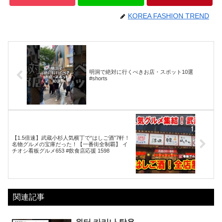
KOREA FASHION TREND
明洞で絶対に行くべきお店・スポット10選
#shorts
【1.5倍速】武蔵小杉人気横丁で“はしご酒”7軒！
名物グルメの宝庫だった！【一番街全制覇】 イ
チオシ看板グルメ653 #飲食店応援 1598
関連記事