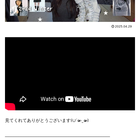
2025.04.29
見てくれてありがとうございます꒰∪´ɞ̴̶̷ ·̫ ɞ̴̶̷ ꒱
__________________________________________