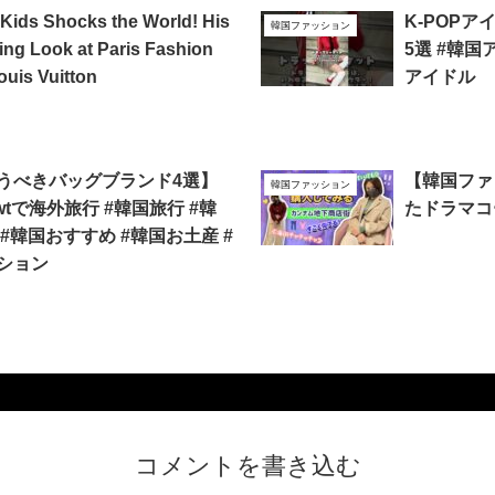
y Kids Shocks the World! His
K-POP
韓国ファッション
ng Look at Paris Fashion
5選 #韓国
ouis Vuitton
アイドル
うべきバッグブランド4選】
【韓国ファ
韓国ファッション
newtで海外旅行 #韓国旅行 #韓
たドラマコー
#韓国おすすめ #韓国お土産 #
ション
コメントを書き込む