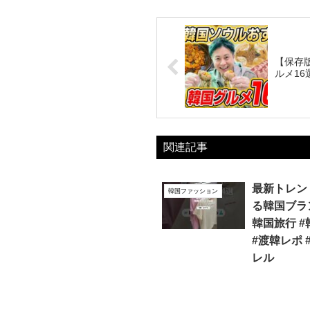
【保存
ルメ16
関連記事
最新トレン
韓国ファッション
る韓国ブランド
韓国旅行 #
#渡韓レポ 
レル