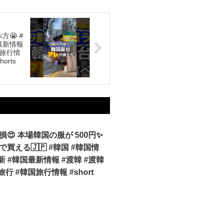
😭 #
最新情報
国旅行情
orts
😍 本場韓国の服が 500円✨
買える🇯🇵 #韓国 #韓国情
新 #韓国最新情報 #渡韓 #渡韓
旅行 #韓国旅行情報 #short