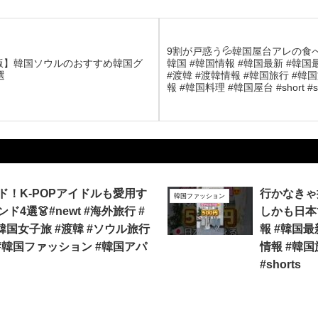
9割が戸惑う💦韓国屋台アレの食べ方
版】韓国ソウルのおすすめ韓国グ
韓国 #韓国情報 #韓国最新 #韓国
選
#渡韓 #渡韓情報 #韓国旅行 #韓
報 #韓国料理 #韓国屋台 #short #sh
ド！K-POPアイドルも愛用す
行かなきゃ損
韓国ファッション
4選👗#newt #海外旅行 #
しかも日本で
韓国女子旅 #渡韓 #ソウル旅行
報 #韓国最
#韓国ファッション #韓国アパ
情報 #韓国
#shorts