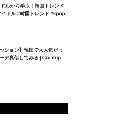
アイドルから学ぶ！韓国トレンド
アイドル #韓国トレンド #kpop
ッション】韓国で大人気だっ
デ真似してみる | Creatrip