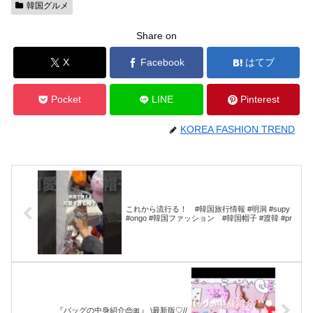
韓国グルメ
Share on
X
Facebook
はてブ
Pocket
LINE
Pinterest
KOREA FASHION TREND
これから流行る！ #韓国旅行情報 #明洞 #supy
#ongo #韓国ファッション #韓国帽子 #渡韓 #pr
『バッグの中身紹介👜🎀』 \最新版♡//