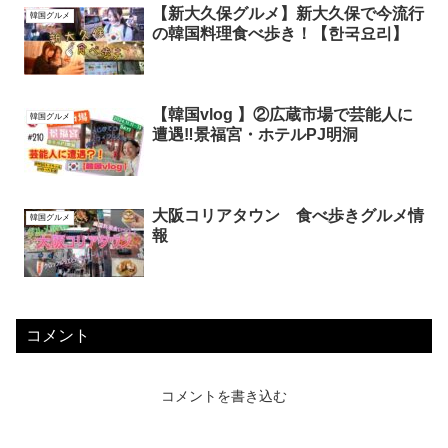
【新大久保グルメ】新大久保で今流行
韓国グルメ
の韓国料理食べ歩き！【한국요리】
【韓国vlog 】②広蔵市場で芸能人に
韓国グルメ
遭遇‼️景福宮・ホテルPJ明洞
大阪コリアタウン 食べ歩きグルメ情
韓国グルメ
報
コメント
コメントを書き込む