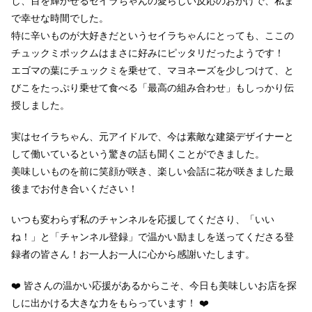
し、目を輝かせるセイラちゃんの愛らしい反応のおかげで、私ま
で幸せな時間でした。
特に辛いものが大好きだというセイラちゃんにとっても、ここの
チュックミポックムはまさに好みにピッタリだったようです！
エゴマの葉にチュックミを乗せて、マヨネーズを少しつけて、と
びこをたっぷり乗せて食べる「最高の組み合わせ」もしっかり伝
授しました。
実はセイラちゃん、元アイドルで、今は素敵な建築デザイナーと
して働いているという驚きの話も聞くことができました。
美味しいものを前に笑顔が咲き、楽しい会話に花が咲きました最
後までお付き合いください！
いつも変わらず私のチャンネルを応援してくださり、「いい
ね！」と「チャンネル登録」で温かい励ましを送ってくださる登
録者の皆さん！お一人お一人に心から感謝いたします。
❤️ 皆さんの温かい応援があるからこそ、今日も美味しいお店を探
しに出かける大きな力をもらっています！ ❤️