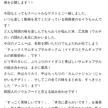
画を公開します！✨
今回もとってもスペシャルなゲストとご一緒しました。
いつも楽しく動画を見てくださっている視聴者のセイラちゃんで
す！
どんな韓国の味を楽しんでもらおうか悩んだ末、乙支路（ウルチ
ロ）の隠れた名店に向かいました。
今日のメニューは、名前を聞いただけでもよだれが出てしまう
「チュックミサムギョプサルポックム（イイダコとサムギョプサ
ルの鉄板炒め）」です！
ピリ辛のタレに、ぷりぷりのイイダコと香ばしいサムギョプサル
の組み合わせは、まさに最高！
さらに、外はカリカリ、中はもっちりの「カムジャジョン（じゃ
がいもチヂミ）」、そしてこの全ての味をまとめる、すっきりと
した「マッコリ」まで！
韓国人のソウルフードと言える組み合わせです！
「すっごく美味しいです！」、「本当に柔らかいです！」を連発