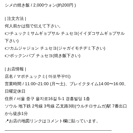
シメの焼き飯 / 2,000ウォン(約200円 )
| 注文方法 |
何人前かは指で伝えて下さい。
👉チュックミサムギョプサル チュセヨ(イイダコサムギョプサル
下さい)
👉カムジャジョン チュセヨ(ジャガイモチヂミ下さい)
👉ポックンパプ チュセヨ(焼き飯下さい)
| お店情報 |
店名 / マポチュックミ( 마포쭈꾸미)
営業時間 / 11:00~21:00 (月〜土)、ブレイクタイム14:00〜16:00、
日曜定休日
住所 / 서울 중구 을지로16길 5-1 경흥빌딩 1층
ソウル 地下鉄 2号線 3号線 乙支路3街(ウルチロサムガ)駅 7番出口
から徒歩1分
📍お店の地図リンクはコメント欄に貼っています。
_____________________________________________