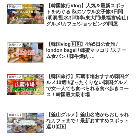
【韓国旅行Vlog】人気＆最新スポッ
韓国グルメ
トをめぐる 秋のソウル女子旅3日間
(明洞/聖水/狎鴎亭/東大門/景福宮/南山)
グルメ/カフェ/ショッピング/問屋
【韓国vlog🇰🇷】4泊5日の食旅 /
韓国グルメ
london bagel / 蜂蜜マッコリ /スチー
ム食パン / 韓牛焼肉 …
【韓国旅行】広蔵市場おすすめ韓国グ
韓国グルメ
ルメ10選‼️ぼったくりない韓国グルメ
で女一人でも食べられる食べ歩きコー
ス！韓国最大級市場
【釜山グルメ】釜山名物からおしゃれ
韓国グルメ
なカフェまで！最新おすすめスポット
巡り🇰🇷