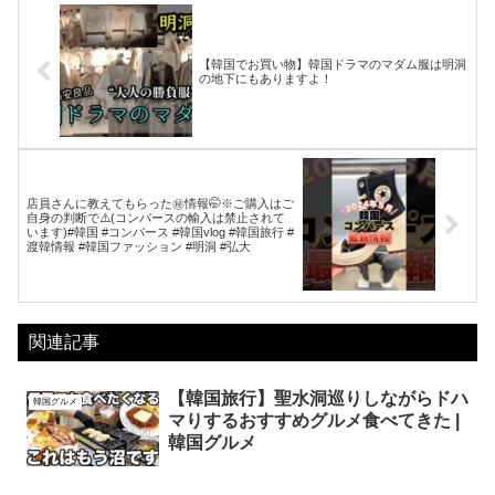
【韓国でお買い物】韓国ドラマのマダム服は明洞
の地下にもありますよ！
店員さんに教えてもらった㊙️情報🤭※ご購入はご
自身の判断で⚠️(コンバースの輸入は禁止されて
います)#韓国 #コンバース #韓国vlog #韓国旅行 #
渡韓情報 #韓国ファッション #明洞 #弘大
関連記事
【韓国旅行】聖水洞巡りしながらドハ
韓国グルメ
マりするおすすめグルメ食べてきた |
韓国グルメ