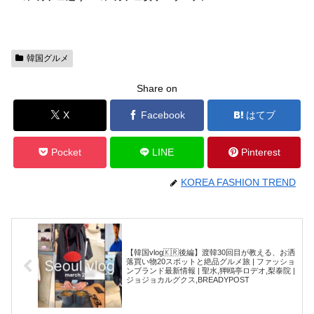
韓国グルメ
Share on
X
Facebook
はてブ
Pocket
LINE
Pinterest
KOREA FASHION TREND
【韓国vlog🇰🇷後編】渡韓30回目が教える、お洒
落買い物20スポットと絶品グルメ旅 | ファッショ
ンブランド最新情報 | 聖水,狎鴎亭ロデオ,梨泰院 |
ジョジョカルグクス,BREADYPOST