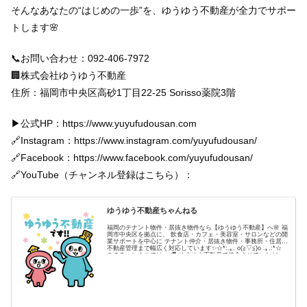
そんなあなたの“はじめの一歩”を、ゆうゆう不動産が全力でサポー
トします🌸
📞お問い合わせ：092-406-7972
🏢株式会社ゆうゆう不動産
住所：福岡市中央区高砂1丁目22-25 Sorisso薬院3階
▶︎公式HP：https://www.yuyufudousan.com
🔗Instagram：https://www.instagram.com/yuyufudousan/
🔗Facebook：https://www.facebook.com/yuyufudousan/
🔗YouTube（チャンネル登録はこちら）：
ゆうゆう不動産ちゃんねる
福岡のテナント物件・居抜き物件なら【ゆうゆう不動産】へ🌸 福
岡市中央区を拠点に、 飲食店・カフェ・美容室・サロンなどの開
業サポートを中心に テナント仲介・居抜き物件・事務所・住居・
不動産管理まで幅広く対応しています✨☆*:.｡. o(≧▽≦)o .｡.:*☆
このチャンネルでは、 🎥 ゆうゆう不動産で仲介させていただ
い...