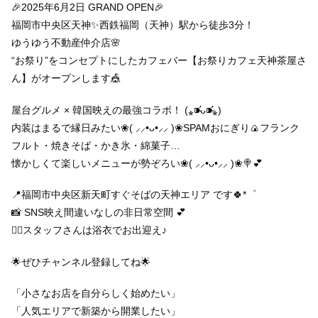
🎉2025年6月2日 GRAND OPEN🎉
福岡市中央区天神✨西鉄福岡（天神）駅から徒歩3分！
ゆうゆう不動産仲介店🌸
“お祭り”をコンセプトにしたカフェバー【お祭りカフェ天神茶屋さ
ん】がオープンします🎪
屋台グルメ × 韓国映えの最強コラボ！ (⁎⁍̴̛ᴗ⁍̴̛⁎)
内装はまるで縁日みたい❀( ⸝⸝•ᴗ•⸝⸝ )❀SPAMおにぎり🍙フランク
フルト・焼きそば・かき氷・綿菓子…
懐かしくて楽しいメニューが勢ぞろい❀( ⸝⸝•ᴗ•⸝⸝ )❀🍭💕
📍福岡市中央区新天町すぐそばの天神エリア です🍀*゜
📸 SNS映え間違いなしの非日常空間 💕
💁‍♀️スタッフさんは浴衣でお出迎え♪
🌟ぜひチャンネル登録してね🌟
「小さなお店を自分らしく始めたい」
「人気エリアで新築から開業したい」