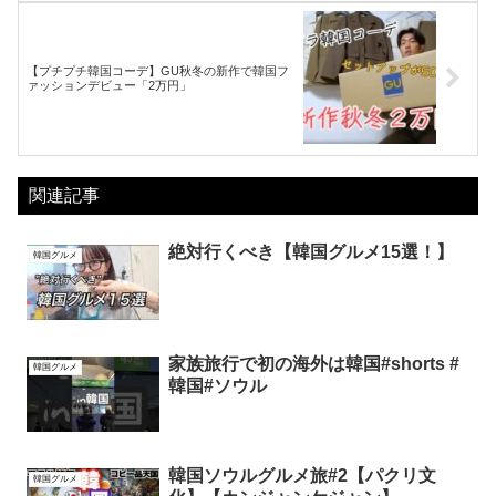
【プチプチ韓国コーデ】GU秋冬の新作で韓国フ
ァッションデビュー「2万円」
関連記事
絶対行くべき【韓国グルメ15選！】
韓国グルメ
家族旅行で初の海外は韓国#shorts #
韓国グルメ
韓国#ソウル
韓国ソウルグルメ旅#2【パクリ文
韓国グルメ