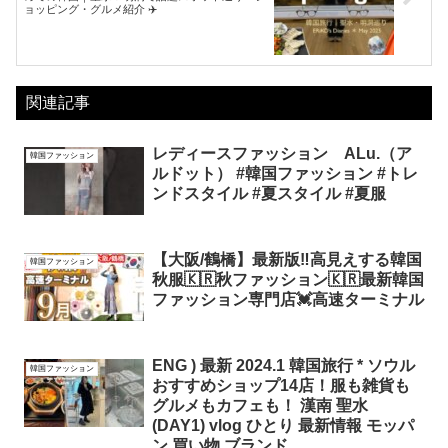
ョッピング・グルメ紹介 ✈️
関連記事
レディースファッション ALu.（ア
韓国ファッション
ルドット） #韓国ファッション #トレ
ンドスタイル #夏スタイル #夏服
【大阪/鶴橋】最新版‼️高見えする韓国
韓国ファッション
秋服🇰🇷秋ファッション🇰🇷最新韓国
ファッション専門店💓高速ターミナル
ENG ) 最新 2024.1 韓国旅行 * ソウル
韓国ファッション
おすすめショップ14店！服も雑貨も
グルメもカフェも！ 漢南 聖水
(DAY1) vlog ひとり 最新情報 モッパ
ン 買い物 ブランド