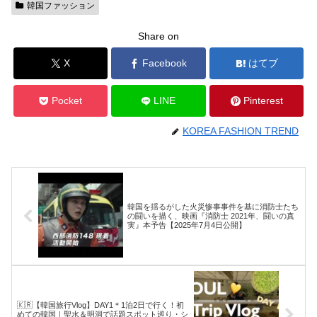
韓国ファッション
Share on
X
Facebook
はてブ
Pocket
LINE
Pinterest
KOREA FASHION TREND
韓国を揺るがした火災惨事事件を基に消防士たち
の闘いを描く、映画『消防士 2021年、闘いの真
実』本予告【2025年7月4日公開】
🇰🇷【韓国旅行Vlog】DAY1＊1泊2日で行く！初
めての韓国｜聖水＆明洞で話題スポット巡り・シ