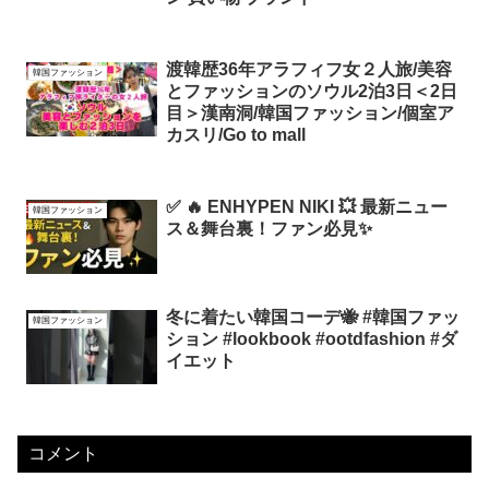
渡韓歴36年アラフィフ女２人旅/美容
韓国ファッション
とファッションのソウル2泊3日＜2日
目＞漢南洞/韓国ファッション/個室ア
カスリ/Go to mall
✅ 🔥 ENHYPEN NIKI 💥 最新ニュー
韓国ファッション
ス＆舞台裏！ファン必見✨
冬に着たい韓国コーデ🐝 #韓国ファッ
韓国ファッション
ション #lookbook #ootdfashion #ダ
イエット
コメント