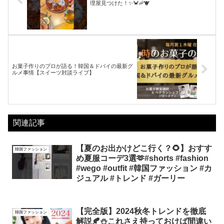
理屋見つけた！✨🦀🦐🐮
お菓子作りのプロが語る！韓国＆ドバイの最新グ
ルメ事情【スイーツ対談ライブ】
関連記事
【夏のお出かけどこ行く？🌻】おすす
韓国ファッション
め夏服コーデ3選🫶#shorts #fashion
#wego #outfit #韓国ファッション #カ
ジュアル #トレンド #ガーリー
【完全版】2024秋冬トレンドを徹底
韓国ファッション
解説🍂⛄️これさえ持っておけば間違い