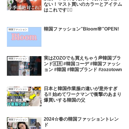
ない！マスト買いのカラーとアイテム
はこれです☝🏻
韓国ファッション”Bloom🌸”OPEN!
韓国ファッション
実はZOZOでも買えちゃう💭韓国ブラ
韓国ファッション
ンド🇰🇷 #韓国コーデ #韓国ファッシ
ョン #韓国 #韓国ブランド #zozotown
日本と韓国作業服の違いが意外すぎ
韓国ファッション
る!! 始めてワークマンで衝撃のあまり
爆買いする韓国の父
2024☆春の韓国ファッショントレン
韓国ファッション
ド