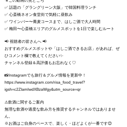
🎥この動画の見どころ
✅ 話題の「グラングリーン大阪」で韓国料理ランチ
✅ 心斎橋ネオン食堂街で気軽に昼飲み
✅ ワインバー〜蕎麦コースまで、はしご酒で大人時間
✅ 梅田〜心斎橋エリアのグルメスポットを1日で楽しむルート
📢 視聴者の皆さんへ 📢
おすすめグルメスポットや「はしご酒できるお店」があれば、ぜ
ひコメント欄で教えてください✨
チャンネル登録＆高評価もお忘れなく♡
📸Instagramでも旅行＆グルメ情報を更新中！
https://www.instagram.com/risa_food_travel?
igsh=c2ZlamIwdXBzaWgy&utm_source=qr
⚠️飲酒に関するご案内
無理な飲酒や過度な飲み方を推奨するチャンネルではありませ
ん。
※お酒はご自身のペースで、楽しく・ほどよくが一番です😊