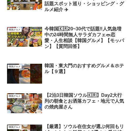
話題スポット巡り・ショッピング・グ
ルメ紹介 ✈️
今韓国🇰🇷20~30代で話題‼️人気急増
韓国グルメ
中の24時間無人サラダカフェ🥗恋
愛・人生相談【韓国グルメ】【モッパ
ン】【質問回答】
韓国・東大門のおすすめグルメ＆ホテ
韓国グルメ
ル【９選】
【2泊3日韓国ソウル🇰🇷】Day2大行
韓国グルメ
列の朝食とお洒落カフェ・地元で人気
の焼肉屋さん
【厳選】ソウル在住女が選ぶ何回もリ
韓国グルメ