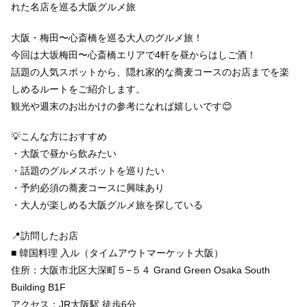
れた名店を巡る大阪グルメ旅
大阪・梅田〜心斎橋を巡る大人のグルメ旅！
今回は大坂梅田〜心斎橋エリアで4軒を昼からはしご酒！
話題の人気スポットから、隠れ家的な蕎麦コースのお店までを楽
しめるルートをご紹介します。
観光や週末のお出かけの参考になれば嬉しいです😊
💡こんな方におすすめ
・大阪で昼から飲みたい
・話題のグルメスポットを巡りたい
・予約必須の蕎麦コースに興味あり
・大人が楽しめる大阪グルメ旅を探している
📍訪問したお店
■ 韓国料理 入ル（タイムアウトマーケット大阪）
住所：大阪市北区大深町５−５４ Grand Green Osaka South
Building B1F
アクセス：JR大阪駅 徒歩6分