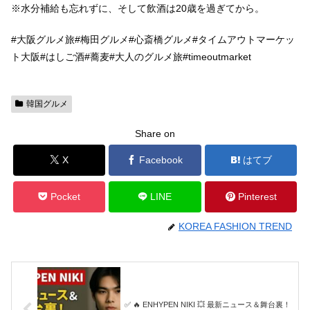
※水分補給も忘れずに、そして飲酒は20歳を過ぎてから。
#大阪グルメ旅#梅田グルメ#心斎橋グルメ#タイムアウトマーケッ
ト大阪#はしご酒#蕎麦#大人のグルメ旅#timeoutmarket
韓国グルメ
Share on
X
Facebook
はてブ
Pocket
LINE
Pinterest
KOREA FASHION TREND
✅ 🔥 ENHYPEN NIKI 💥 最新ニュース＆舞台裏！