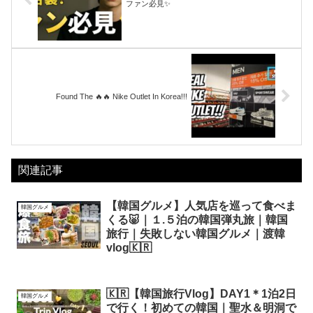
ファン必見✨
Found The 🔥🔥 Nike Outlet In Korea!!!
関連記事
【韓国グルメ】人気店を巡って食べま
韓国グルメ
くる🐷｜１.５泊の韓国弾丸旅｜韓国
旅行｜失敗しない韓国グルメ｜渡韓
vlog🇰🇷
🇰🇷【韓国旅行Vlog】DAY1＊1泊2日
韓国グルメ
で行く！初めての韓国｜聖水＆明洞で