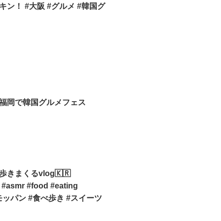
ン！ #大阪 #グルメ #韓国グ
福岡で韓国グルメフェス
きまくるvlog🇰🇷
#asmr #food #eating
 #モッパン #食べ歩き #スイーツ