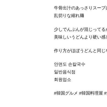
牛骨出汁のあっさりスープ
乱切りな縮れ麺
少しでんぷんが混じってる
美味しいうどんより硬い感
作り方がほぼうどんと同じ
안면도 손칼국수
일반음식점
회원업소
#韓国グルメ #韓国料理屋 