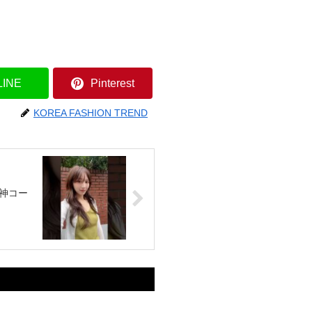
LINE
Pinterest
KOREA FASHION TREND
の神コー