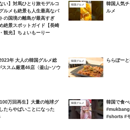
ない】対馬ひとり旅モデルコ
韓国人気チキ
韓国グルメ
グルメも絶景も人生最高なパ
ルメ
トの国境の離島が最高すぎ
め絶景スポットガイド【長崎
・観光】ちょいもーりー
023年 大人の韓国グルメ総
ららぽーと
韓国グルメ
がススム厳選46店〈釜山~ソウ
〉
kで100万回再生】大量の地球グ
韓国で食べ歩
韓国グルメ
したらやばいことになった
#mukbang 
s
#shorts