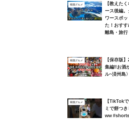
【教えたく
韓国グルメ
ース後編。
ワースポッ
た！おすす
離島・旅行
【保存版】2
韓国グルメ
集編‼️お酒
ル~済州島
【TikTo
韓国グルメ
ミで餅つき
ww #short