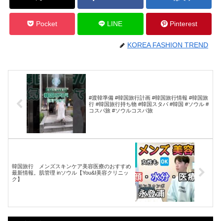
Pocket
LINE
Pinterest
KOREA FASHION TREND
#渡韓準備 #韓国旅行計画 #韓国旅行情報 #韓国旅
行 #韓国旅行持ち物 #韓国スタバ #韓国 #ソウル #
コスパ旅 #ソウルコスパ旅
韓国旅行 メンズスキンケア美容医療のおすすめ
最新情報。肌管理 inソウル【You&I美容クリニッ
ク】