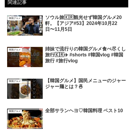
関連記事
ソウル旅🇰🇷観光せず韓国グルメ20
韓国グルメ
軒。【アジア#53】2024年10月22
日〜11月5日
姉妹で流行りの韓国グルメ食べ尽くし
韓国グルメ
旅行🇰🇷✈️ #shorts #韓国vlog #韓国
旅行 #旅行vlog
【韓国グルメ】国民メニューのジャー
韓国グルメ
ジャー麺とは？🍜
全部サランヘヨ♡韓国料理 ベスト10
韓国グルメ