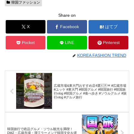
韓国ファッション
Share on
X
Facebook
はてブ
Pocket
LINE
Pinterest
KOREA FASHION TREND
広蔵市場&東大門おすすめ店4選🇰🇷🍴 #広蔵市場
#ユッケ #東大門 #韓国グルメ #韓国旅行 #韓国旅
行vlog #韓国グルメ #食べ歩き #ソウルグルメ #旅
行vlog #グルメ旅行
韓国旅行で絶品グルメ・ソウル観光を満喫！
DMZ・広蔵市場・漢江ラーメンで韓国文化を堪