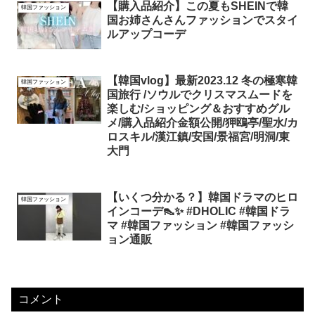
【購入品紹介】この夏もSHEINで韓
韓国ファッション
国お姉さんさんファッションでスタイ
ルアップコーデ
【韓国vlog】最新2023.12 冬の極寒韓
韓国ファッション
国旅行 /ソウルでクリスマスムードを
楽しむ/ショッピング＆おすすめグル
メ/購入品紹介金額公開/狎鴎亭/聖水/カ
ロスキル/漢江鎮/安国/景福宮/明洞/東
大門
【いくつ分かる？】韓国ドラマのヒロ
韓国ファッション
インコーデ👠✨ #DHOLIC #韓国ドラ
マ #韓国ファッション #韓国ファッシ
ョン通販
コメント