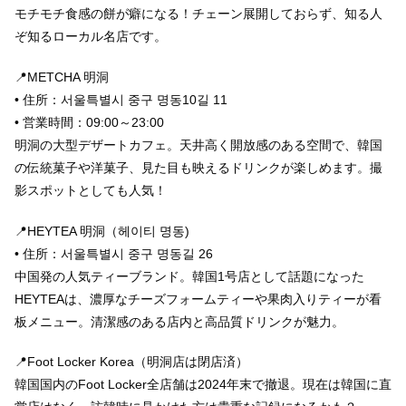
モチモチ食感の餅が癖になる！チェーン展開しておらず、知る人
ぞ知るローカル名店です。
📍METCHA 明洞
• 住所：서울특별시 중구 명동10길 11
• 営業時間：09:00～23:00
明洞の大型デザートカフェ。天井高く開放感のある空間で、韓国
の伝統菓子や洋菓子、見た目も映えるドリンクが楽しめます。撮
影スポットとしても人気！
📍HEYTEA 明洞（헤이티 명동)
• 住所：서울특별시 중구 명동길 26
中国発の人気ティーブランド。韓国1号店として話題になった
HEYTEAは、濃厚なチーズフォームティーや果肉入りティーが看
板メニュー。清潔感のある店内と高品質ドリンクが魅力。
📍Foot Locker Korea（明洞店は閉店済）
韓国国内のFoot Locker全店舗は2024年末で撤退。現在は韓国に直