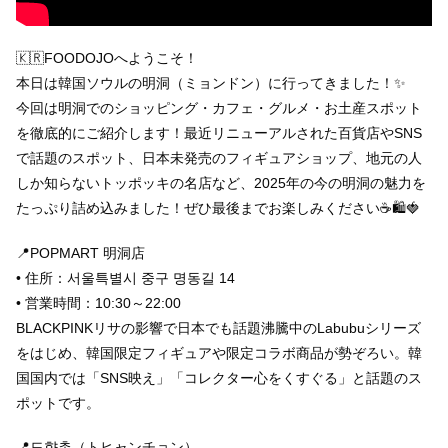
🇰🇷FOODOJOへようこそ！
本日は韓国ソウルの明洞（ミョンドン）に行ってきました！✨
今回は明洞でのショッピング・カフェ・グルメ・お土産スポット
を徹底的にご紹介します！最近リニューアルされた百貨店やSNS
で話題のスポット、日本未発売のフィギュアショップ、地元の人
しか知らないトッポッキの名店など、2025年の今の明洞の魅力を
たっぷり詰め込みました！ぜひ最後までお楽しみください☕️🛍️🍓
📍POPMART 明洞店
• 住所：서울특별시 중구 명동길 14
• 営業時間：10:30～22:00
BLACKPINKリサの影響で日本でも話題沸騰中のLabubuシリーズ
をはじめ、韓国限定フィギュアや限定コラボ商品が勢ぞろい。韓
国国内では「SNS映え」「コレクター心をくすぐる」と話題のス
ポットです。
📍도향촌（トヒャンチョン）