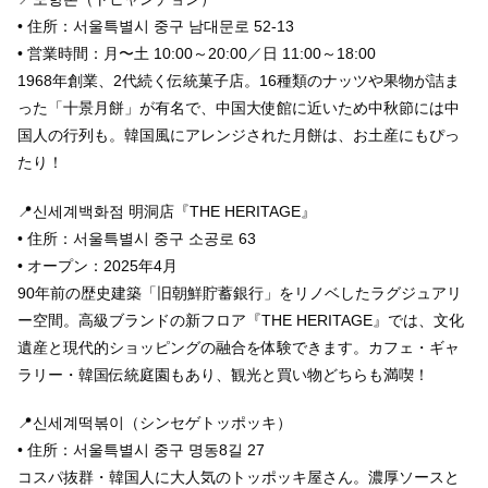
• 住所：서울특별시 중구 남대문로 52-13
• 営業時間：月〜土 10:00～20:00／日 11:00～18:00
1968年創業、2代続く伝統菓子店。16種類のナッツや果物が詰ま
った「十景月餅」が有名で、中国大使館に近いため中秋節には中
国人の行列も。韓国風にアレンジされた月餅は、お土産にもぴっ
たり！
📍신세계백화점 明洞店『THE HERITAGE』
• 住所：서울특별시 중구 소공로 63
• オープン：2025年4月
90年前の歴史建築「旧朝鮮貯蓄銀行」をリノベしたラグジュアリ
ー空間。高級ブランドの新フロア『THE HERITAGE』では、文化
遺産と現代的ショッピングの融合を体験できます。カフェ・ギャ
ラリー・韓国伝統庭園もあり、観光と買い物どちらも満喫！
📍신세계떡볶이（シンセゲトッポッキ）
• 住所：서울특별시 중구 명동8길 27
コスパ抜群・韓国人に大人気のトッポッキ屋さん。濃厚ソースと