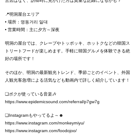
営店はなく、訪韓時に見かけた方は貴重な記録になるかも？
📍明洞屋台エリア
• 場所：명동거리 일대
• 営業時間：主に夕方～深夜
明洞の屋台では、クレープやトッポッキ、ホットクなどの韓国ス
トリートフードが楽しめます。手軽に韓国グルメを体験できる絶
好の場所です！
そのほか、明洞の最新観光トレンド、季節ごとのイベント、外国
人観光客急増による活気なども動画内で詳しく紹介しています！
❏ボクが使っている音楽🎶
https://www.epidemicsound.com/referral/p7gw7g
❏Instagramもやってるよ～☻
https://www.instagram.com/monkeymiyu/
https://www.instagram.com/foodojoo/