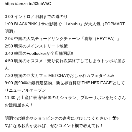
https://amzn.to/33obV5C
0:00 イントロ／明洞までの道のり
1:09 BLACKPINKリサの影響で「Labubu」が大人気（POPMART
明洞）
2:04 中国の人気ティードリンクチェーン「喜茶（HEYTEA）」
2:50 明洞のメインストリート散策
3:40 韓国のFootlockerが全店舗閉店‼️
4:50 明洞のオススメ！売り切れ次第終了してしまうトッポギ屋さ
ん
7:20 明洞の巨大カフェ METCHAでおしゃれカフェタイム☕️
9:00 築90年の銀行建築物、新世界百貨店‘THE HERITAGE’として
リニューアルオープン
11:30 お土産に最適‼️韓国のミシュラン、ブルーリボンをたくさん
お饅頭屋さん！
明洞での観光やショッピングの参考にぜひしてください！🎥✨
気になるお店があれば、ぜひコメント欄で教えてね！