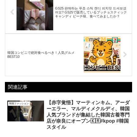
GS25 판매하는 푸쵸 스틱 캔디 피치맛 드셔보셨
어요? GS25で販売しているプッチョスティック
キャンディ ピーチ味、食べてみましたか？
韓国コンビニで絶対食べるべき！人気グルメ
BEST10
関連記事
【赤字覚悟】マーティンキム、アーダ
韓国ファッション
ーエラー、マルディメクルディ、韓国
人気ブランドが集結した韓国古着専門
店が奈良にオープン🇰🇷#kpop #韓国
スタイル