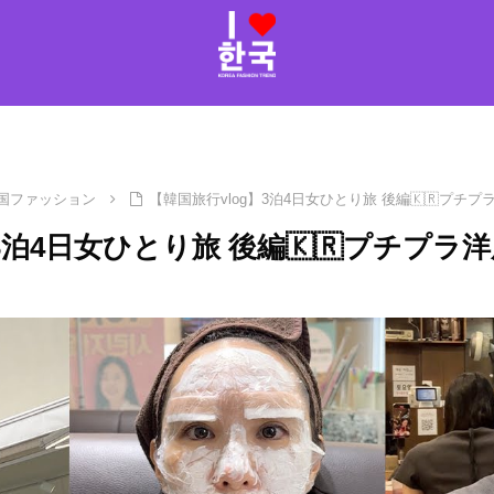
国ファッション
【韓国旅行vlog】3泊4日女ひとり旅 後編🇰🇷プチプ
3泊4日女ひとり旅 後編🇰🇷プチプラ