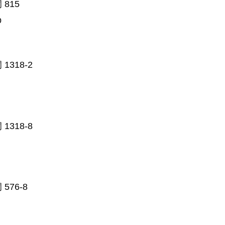
815
p
318-2
318-8
76-8