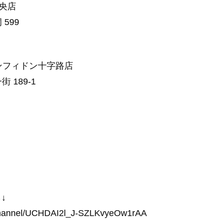
中央店
599
ァンフィドン十字路店
 189-1
↓
/channel/UCHDAI2l_J-SZLKvyeOw1rAA