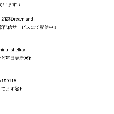
ています♫
幻惑Dreamland」
の音楽配信サービスにて配信中!!
nina_shelka/
ーなど毎日更新💓⬆️
ers/199115
ます🥰⬆️