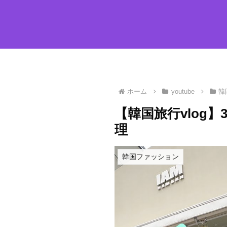
ホーム
youtube
韓
【韓国旅行vlog】
理
韓国ファッション