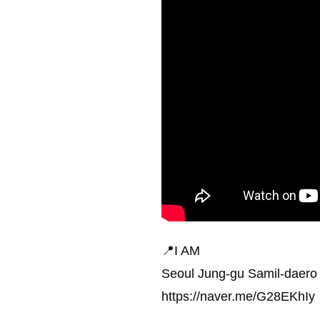
📍I AM
Seoul Jung-gu Samil-daero
https://naver.me/G28EKhIy