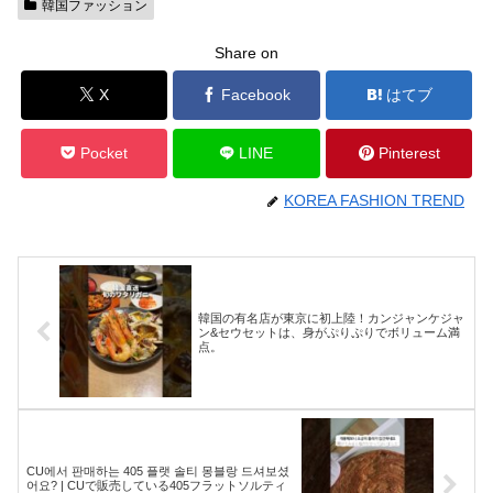
韓国ファッション
Share on
X
Facebook
はてブ
Pocket
LINE
Pinterest
KOREA FASHION TREND
韓国の有名店が東京に初上陸！カンジャンケジャ
ン&セウセットは、身がぷりぷりでボリューム満
点。
CU에서 판매하는 405 플랫 솔티 몽블랑 드셔보셨
어요? | CUで販売している405フラットソルティ