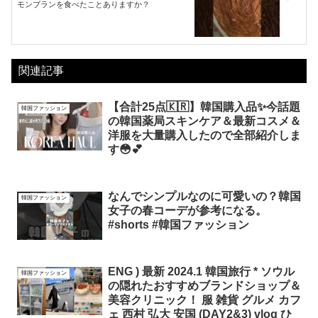
モンブランを食べたことありますか？
関連記事
【合計25点🇰🇷】韓国購入品✨今話題
韓国ファッション
の韓国薬局スキンケア＆最新コスメ＆
洋服を大量購入したので全部紹介しま
す😳💕
なんでシンプルなのに可愛いの？韓国
韓国ファッション
女子の春コーデが参考になる。
#shorts #韓国ファッション
ENG ) 最新 2024.1 韓国旅行 * ソウル
韓国ファッション
の隠れたおすすめブランドショップ＆
美容クリニック！ 服 雑貨 グルメ カフ
ェ 西村 弘大 安国 (DAY2&3) vlog ひ