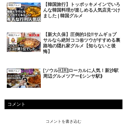
【韓国旅行】トッポッキメインでいろ
韓国グルメ
んな韓国料理が楽しめる人気店見つけ
ました | 韓国グルメ
【新大久保】圧倒的1位‼️サムギョプ
韓国グルメ
サルなら絶対ココ㊗️ツウがすすめる裏
路地の隠れ家グルメ【知らないと後
悔】
[ソウル🇰🇷]ローカルに人気！新沙駅
韓国グルメ
周辺グルメツアー⟪シンサ駅⟫
コメント
コメントを書き込む