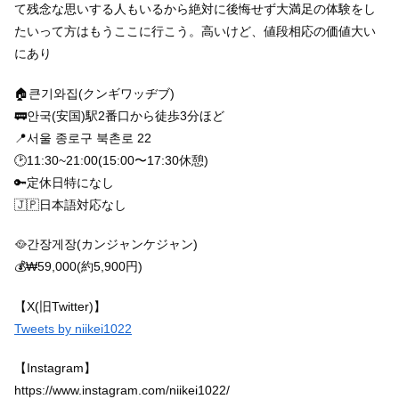
て残念な思いする人もいるから絶対に後悔せず大満足の体験をし
たいって方はもうここに行こう。高いけど、値段相応の価値大い
にあり
🏠큰기와집(クンギワッヂブ)
🚃안국(安国)駅2番口から徒歩3分ほど
📍서울 종로구 북촌로 22
🕑11:30~21:00(15:00〜17:30休憩)
🔑定休日特になし
🇯🇵日本語対応なし
🥘간장게장(カンジャンケジャン)
💰₩59,000(約5,900円)
【X(旧Twitter)】
Tweets by niikei1022
【Instagram】
https://www.instagram.com/niikei1022/