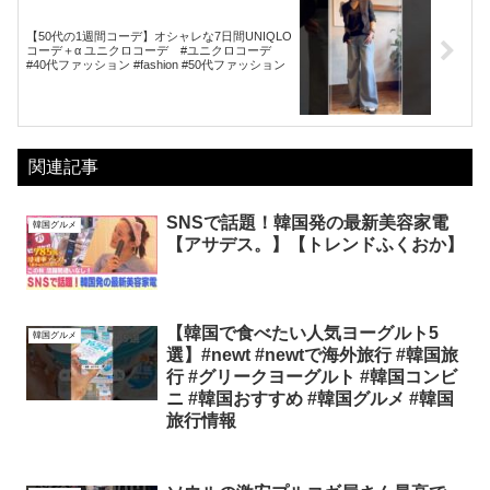
【50代の1週間コーデ】オシャレな7日間UNIQLO
コーデ＋α ユニクロコーデ #ユニクロコーデ
#40代ファッション #fashion #50代ファッション
関連記事
SNSで話題！韓国発の最新美容家電
韓国グルメ
【アサデス。】【トレンドふくおか】
【韓国で食べたい人気ヨーグルト5
韓国グルメ
選】#newt #newtで海外旅行 #韓国旅
行 #グリークヨーグルト #韓国コンビ
ニ #韓国おすすめ #韓国グルメ #韓国
旅行情報