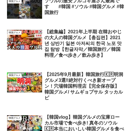
ソウルの激安プルコギ屋さん最高で
韓国グルメ
す #韓国 #ソウル #韓国グルメ #韓
国旅行
【総集編】2021年上半期 在韓おやじ
韓国グルメ
の大人の韓国グルメ【총집편】2021
년 상반기 일본 아저씨의 한국 노포 맛
집 탐방【한글자막／韓国旅行／韓国
料理／食べ歩き／飲み歩き】
【2025年9月最新】韓国旅行🇰🇷明洞
韓国グルメ
グルメ3選‼️絶対行くべき新オープ
ン！穴場韓国料理店【完全保存版】
韓国グルメ/ サムギョプサル タッカル
ビ
【韓国vlog】韓国グルメの宝庫ロー
韓国グルメ
カル市場で食べ歩き! 真冬のソウル
🇰🇷本当においしい韓国グルメを食べ