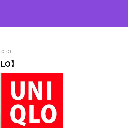
IQLO】
LO】