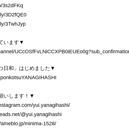
o/3s2dFKq
y/3D2fQE0
y/3TwhJyp
ています▼
/channel/UCcOSfFvLNiCCXPB0iEUEo0g?sub_confirmatio
つ日和」はじめました▼
/@ponkotsuYANAGIHASHI
願いします！▼
stagram.com/yui.yanagihashi/
eads.net/@yui.yanagihashi
ameblo.jp/minima-1528/